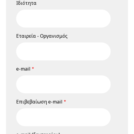
Ιδιότητα
Σεμινάριο
(webinar)
"Εκτίμηση
Επαγγελματικού
Κινδύνου", 18 &
Εταιρεία - Οργανισμός
19 Ιουνίου 2026
19 Ιουνίου 2026
Παρασκευή
12:00 am - 08:00 pm
Διαδικτυακό
e-mail
Σεμινάριο
(webinar)
"Εκτίμηση
Επαγγελματικού
Κινδύνου", 18 &
Επιβεβαίωση e-mail
19 Ιουνίου 2026
23 Ιουνίου 2026
Τρίτη
03:00 pm - 03:45 pm
3rd Webinar: Η