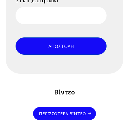
e-mail (δευτερεύον)
Πράσινη
Μετάβαση και οι
νέοι
επαγγελματικοί
κίνδυνοι, 23
Ιουνίου 2026,
15.00 - 15.45 -
Βίντεο
εκδήλωσης
9 Ιουλίου 2026
Πέμπτη
04:00 pm - 12:00 am
Διαδικτυακό
Σεμινάριο
Βίντεο
(webinar)
"Σχέδιο /
Φάκελος
ΠΕΡΙΣΣΌΤΕΡΑ ΒΊΝΤΕΟ
Ασφάλειας &
Υγείας", 9 & 10