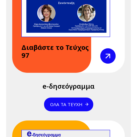
REACH" 23 & 24
Απριλίου 2026
24 Απριλίου 2026
Παρασκευή
12:00 am - 09:00 pm
Διαδικτυακό
Διαβάστε το Τεύχος
Σεμινάριο
Προβολή
97
(webinar)
"Κανονισμός
REACH" 23 & 24
Απριλίου 2026
e-δησεόγραμμα
28 Απριλίου 2026
Τρίτη
01:01 am - 12:00 pm
28 Απριλίου -
ΌΛΑ ΤΑ ΤΕΎΧΗ
Παγκόσμια
Ημέρα για την
Ασφάλεια και την
Υγεία στην