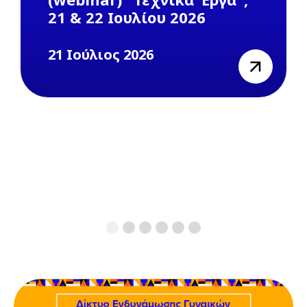
21 & 22 Ιουλίου 2026
21 Ιούλιος 2026
view
1
2
3
4
5
6
Previous
Next