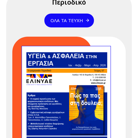
Περιοδικό
καθοδήγηση
ομάδας", 15 & 17
ΌΛΑ ΤΑ ΤΕΎΧΗ
Απριλίου 2026
17 Απριλίου 2026
Παρασκευή
12:00 am - 07:00 pm
Διαδικτυακό
Σεμινάριο
(webinar)
"Αποτελεσματική
καθοδήγηση
ομάδας", 15 & 17
Απριλίου 2026
23 Απριλίου 2026
Πέμπτη
05:00 pm - 12:00 am
Διαδικτυακό
Σεμινάριο
(webinar)
"Κανονισμός