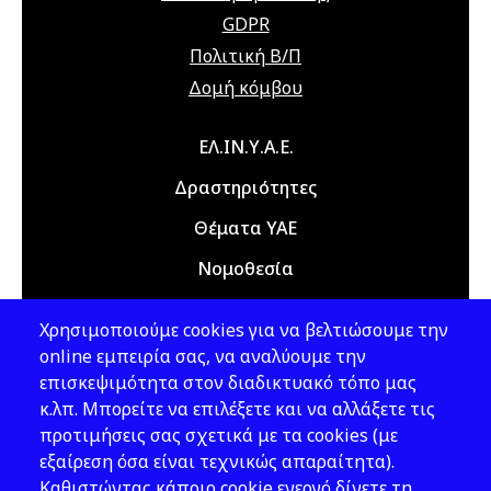
22 Ιουλίου 2026
Τετάρτη
GDPR
12:00 am - 08:00 pm
Διαδικτυακό
Πολιτική Β/Π
Σεμινάριο
Δομή κόμβου
(webinar)
"Τεχνικά Έργα",
Main navigation
ΕΛ.ΙΝ.Υ.Α.Ε.
21 & 22 Ιουλίου
2026
Δραστηριότητες
Θέματα ΥΑΕ
23 Νοεμβρίου 2026
Δευτέρα
Νομοθεσία
09:00 am - 12:00 am
5th Hellenic
Conference on
Εκδόσεις
Occupational
Χρησιμοποιούμε cookies για να βελτιώσουμε την
Νέα - Εκδηλώσεις
Health and
online εμπειρία σας, να αναλύουμε την
Safety, 23 & 24
επισκεψιμότητα στον διαδικτυακό τόπο μας
November 2026,
κ.λπ. Μπορείτε να επιλέξετε και να αλλάξετε τις
Ακολουθήστε μας
Athens, Greece
προτιμήσεις σας σχετικά με τα cookies (με
εξαίρεση όσα είναι τεχνικώς απαραίτητα).
24 Νοεμβρίου 2026
Τρίτη
Καθιστώντας κάποιο cookie ενεργό δίνετε τη