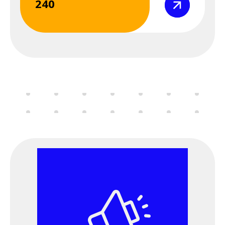
240
Σεμινάριο
(webinar) "Μέσα
Ατομικής
Προστασίας" 7 &
8 Μαΐου 2026
8 Μαΐου 2026
Παρασκευή
12:00 am - 09:00 pm
Διαδικτυακό
Σεμινάριο
(webinar) "Μέσα
Ατομικής
Προστασίας" 7 &
8 Μαΐου 2026
11 Μαΐου 2026
Δευτέρα
06:00 pm - 09:00 pm
Εκδήλωση
ΕΛ.ΙΝ.Υ.Α.Ε. - Παν.
Ιωαννίνων -