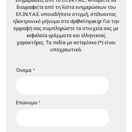
Εργαζομένων
διαγραφείτε από τη λίστα ενημερώσεων του
(Ε.Υ.Α.Ε.)" 21 & 22
ΕΛ.ΙΝ.Υ.Α.Ε. οποιαδήποτε στιγμή, στέλνοντας
Μαΐου 2026
ηλεκτρονικό μήνυμα στο dp@elinyae.gr. Για την
22 Μαΐου 2026
Παρασκευή
εγγραφή σας συμπληρώστε τα στοιχεία σας με
κεφαλαία γράμματα και ελληνικούς
12:00 am - 01:00 pm
Διαδικτυακό
χαρακτήρες. Τα πεδία με αστερίσκο (*) είναι
Σεμινάριο
υποχρεωτικά.
(webinar)
"Εκπαίδευση
Επιτροπών
Όνομα
Υγείας και
Ασφάλειας
Εργαζομένων
(Ε.Υ.Α.Ε.)" 21 & 22
Επώνυμο
Μαΐου 2026
18 Ιουνίου 2026
Πέμπτη
04:00 pm - 12:00 am
Διαδικτυακό