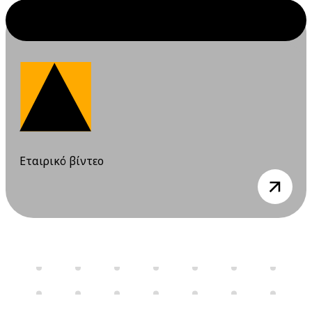
Ιουλίου 2026
10 Ιουλίου 2026
Παρασκευή
12:00 am - 08:00 pm
Διαδικτυακό
Σεμινάριο
(webinar)
"Σχέδιο /
Φάκελος
Ασφάλειας &
Εταιρικό βίντεο
Υγείας", 9 & 10
view
Ιουλίου 2026
16 Ιουλίου 2026
Πέμπτη
06:00 pm - 12:00 am
Διαδικτυακό
Σεμινάριο
(webinar) "Υγεία
και ασφάλεια στα
εργαστήρια" 16 &