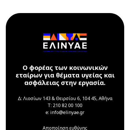
17 Ιουλίου 2026
17 Ιουλίου 2026
Παρασκευή
12:00 am - 09:00 pm
Διαδικτυακό
Σεμινάριο
(webinar) "Υγεία
και ασφάλεια στα
εργαστήρια" 16 &
17 Ιουλίου 2026
Ο φορέας των κοινωνικών
εταίρων για θέματα υγείας και
21 Ιουλίου 2026
Τρίτη
ασφάλειας στην εργασία.
04:00 pm - 12:00 am
Διαδικτυακό
Σεμινάριο
Δ: Λιοσίων 143 & Θειρσίου 6, 104 45, Αθήνα
(webinar)
T: 210 82 00 100
"Τεχνικά Έργα",
e: info@elinyae.gr
21 & 22 Ιουλίου
2026
Αποποίηση ευθύνης