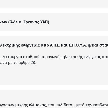
κων (Άδεια Έρευνας ΥΑΠ)
κτρικής ενέργειας από Α.Π.Ε. και Σ.Η.Θ.Υ.Α. ή/και στ
η λειτουργία σταθμού παραγωγής ηλεκτρικής ενέργειας από 
ωνα με τo άρθρο 28.
ργασιών μικρής κλίμακας, που εκδίδεται, μετά την εκτέλεσ