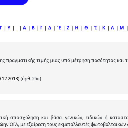
T
|
Y
|
|
Α
|
Β
|
Γ
|
Δ
|
Έ
|
Ζ
|
Η
|
Θ
|
Ί
|
Κ
|
Λ
|
Μ
ης πραγματικής τιμής μιας υπό μέτρηση ποσότητας και τ
.12.2013)
(άρθ. 2§α)
κή απασχόληση και βάσει γενικών, ειδικών ή καταστ
ώην ΟΓΑ, με εξαίρεση τους εκμεταλλευτές φωτοβολταϊκών