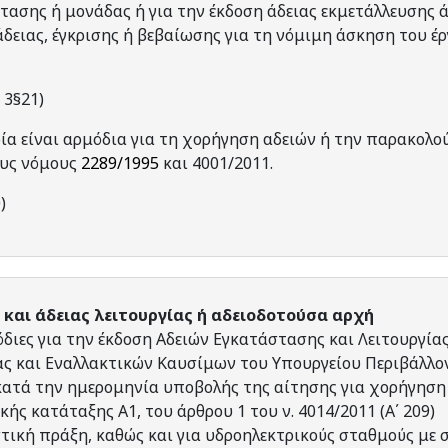
τασης ή μονάδας ή για την έκδοση άδειας εκμετάλλευσης ά
άδειας, έγκρισης ή βεβαίωσης για τη νόμιμη άσκηση του έρ
 3§21)
οία είναι αρμόδια για τη χορήγηση αδειών ή την παρακολο
ους νόμους
2289/1995
και 4001/2011.
)
και άδειας λειτουργίας ή αδειοδοτούσα αρχή
όδιες για την έκδοση Αδειών Εγκατάστασης και Λειτουργίας,
ας και Εναλλακτικών Καυσίμων του Υπουργείου Περιβάλλο
 κατά την ημερομηνία υποβολής της αίτησης για χορήγηση
ής κατάταξης Α1, του άρθρου 1 του ν. 4014/2011 (Α΄ 209)
τική πράξη, καθώς και για υδροηλεκτρικούς σταθμούς με 