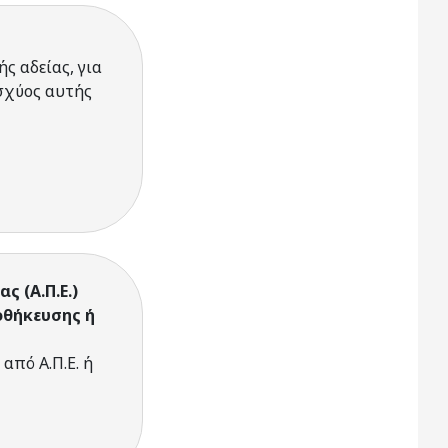
ς αδείας, για
σχύος αυτής
 (Α.Π.Ε.)
οθήκευσης ή
από Α.Π.Ε. ή