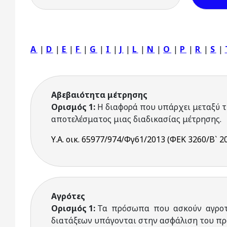
A
|
D
|
E
|
F
|
G
|
I
|
J
|
L
|
N
|
O
|
P
|
R
|
S
|
Αβεβαιότητα μέτρησης
Ορισμός 1:
Η διαφορά που υπάρχει μεταξύ τ
αποτελέσματος μιας διαδικασίας μέτρησης.
Υ.Α. οικ. 65977/974/Φγ61/2013 (ΦΕΚ 3260/Β` 20
Αγρότες
Ορισμός 1:
Τα πρόσωπα που ασκούν αγροτι
διατάξεων υπάγονται στην ασφάλιση του πρ