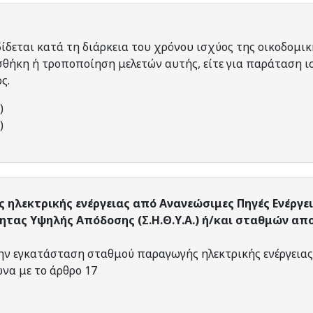
ίδεται κατά τη διάρκεια του χρόνου ισχύος της οικοδομική
θήκη ή τροποποίηση μελετών αυτής, είτε για παράταση ι
ος.
)
)
λεκτρικής ενέργειας από Ανανεώσιμες Πηγές Ενέργειας
τας Υψηλής Απόδοσης (Σ.Η.Θ.Υ.Α.) ή/και σταθμών απ
την εγκατάσταση σταθμού παραγωγής ηλεκτρικής ενέργειας 
να με τo άρθρο 17