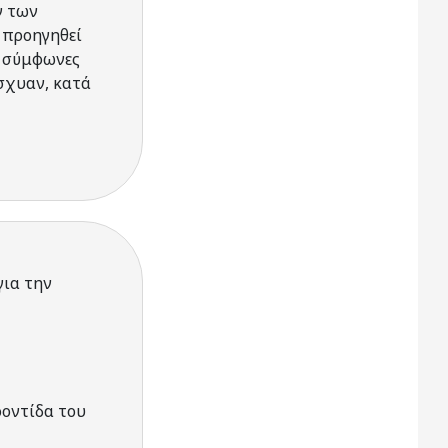
ν των
 προηγηθεί
ι σύμφωνες
ίσχυαν, κατά
για την
ροντίδα του