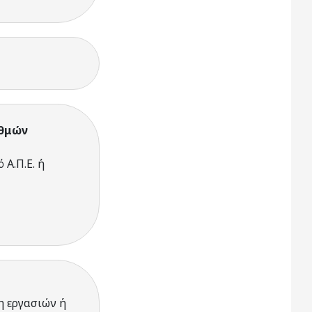
αθμών
Α.Π.Ε. ή
η εργασιών ή