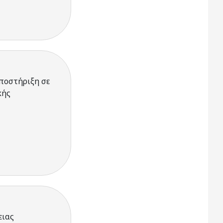
ποστήριξη σε
κής
ειας