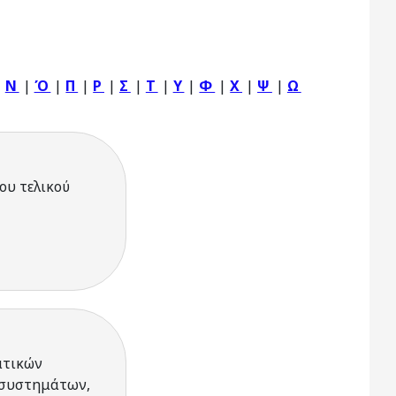
|
Ν
|
Ό
|
Π
|
Ρ
|
Σ
|
Τ
|
Υ
|
Φ
|
Χ
|
Ψ
|
Ω
ου τελικού
ατικών
 συστημάτων,