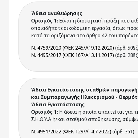
Άδεια αναθεώρησης
Ορισμός 1:
Είναι η διοικητική πράξη που εκδ
οποιαδήποτε οικοδομική εργασία, όπως προσ
κατά τα οριζόμενα στο άρθρο 42 του παρόντ
Ν. 4759/2020 (ΦΕΚ 245/Α` 9.12.2020)
(άρθ. 50§ζ
Ν. 4495/2017 (ΦΕΚ 167/Α` 3.11.2017)
(άρθ. 28§ζ
Άδεια Εγκατάστασης σταθμών παραγωγής η
και Συμπαραγωγής Ηλεκτρισμού - Θερμότη
Άδεια Εγκατάστασης
Ορισμός 1:
Η άδεια η οποία απαιτείται για 
Σ.Η.Θ.Υ.Α ή/και σταθμού αποθήκευσης, σύμφω
Ν. 4951/2022 (ΦΕΚ 129/Α` 4.7.2022)
(άρθ. 3§1)