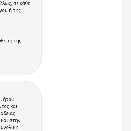
λλως, σε κάθε
γου ή της
ύθηση της
 ήτοι:
ντος και
 άδειας
 και στην
συνολική