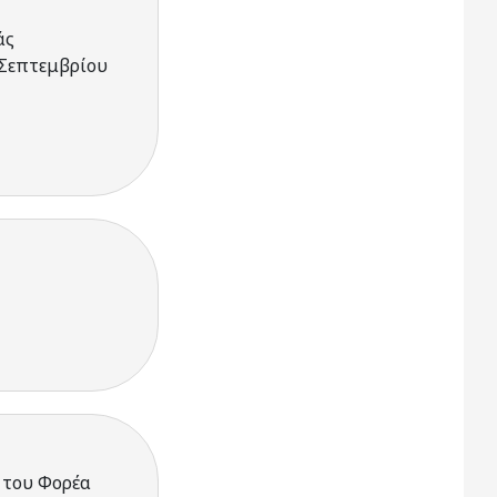
άς
 Σεπτεμβρίου
 του Φορέα