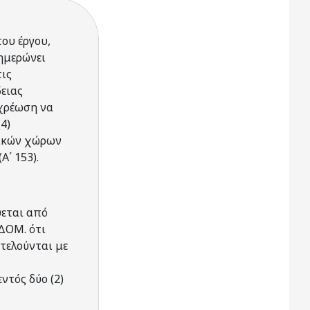
ου έργου,
ημερώνει
τις
δειας
οχρέωση να
4)
γικών χώρων
Α΄ 153).
ύεται από
.ΔΟΜ. ότι
κτελούνται με
ντός δύο (2)