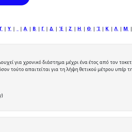
T
|
Y
|
|
Α
|
Β
|
Γ
|
Δ
|
Έ
|
Ζ
|
Η
|
Θ
|
Ί
|
Κ
|
Λ
|
Μ
ουχεί για χρονικό διάστημα μέχρι ένα έτος από τον τοκετό
όσον τούτο απαιτείται για τη λήψη θετικού μέτρου υπέρ τ
γ)