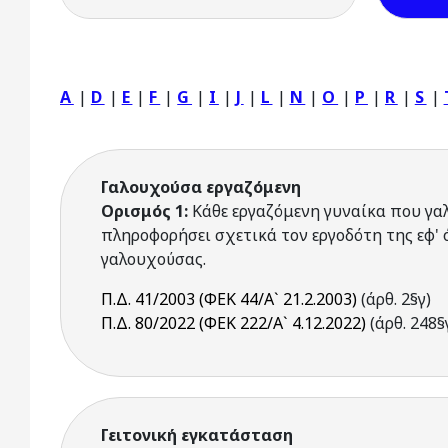
A
|
D
|
E
|
F
|
G
|
I
|
J
|
L
|
N
|
O
|
P
|
R
|
S
|
Γαλουχούσα εργαζόμενη
Ορισμός 1:
Κάθε εργαζόμενη γυναίκα που γαλ
πληροφορήσει σχετικά τον εργοδότη της εφ' 
γαλουχούσας.
Π.Δ. 41/2003 (ΦΕΚ 44/Α` 21.2.2003)
(άρθ. 2§γ)
Π.Δ. 80/2022 (ΦΕΚ 222/Α` 4.12.2022)
(άρθ. 248§
Γειτονική εγκατάσταση