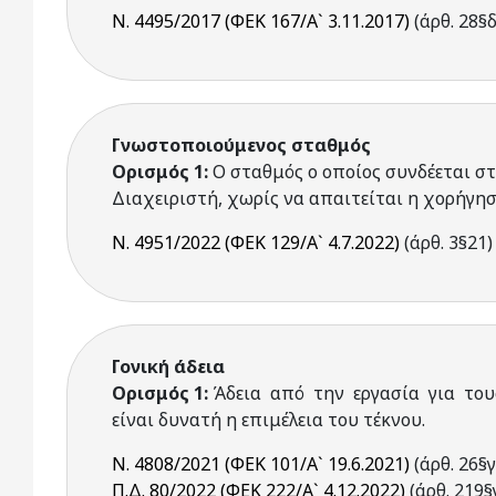
Ν. 4495/2017 (ΦΕΚ 167/Α` 3.11.2017)
(άρθ. 28§δ
Γνωστοποιούμενος σταθμός
Ορισμός 1:
Ο σταθμός ο οποίος συνδέεται σ
Διαχειριστή, χωρίς να απαιτείται η χορήγη
Ν. 4951/2022 (ΦΕΚ 129/Α` 4.7.2022)
(άρθ. 3§21)
Γονική άδεια
Ορισμός 1:
Άδεια από την εργασία για τους 
είναι δυνατή η επιμέλεια του τέκνου.
Ν. 4808/2021 (ΦΕΚ 101/Α` 19.6.2021)
(άρθ. 26§γ
Π.Δ. 80/2022 (ΦΕΚ 222/Α` 4.12.2022)
(άρθ. 219§