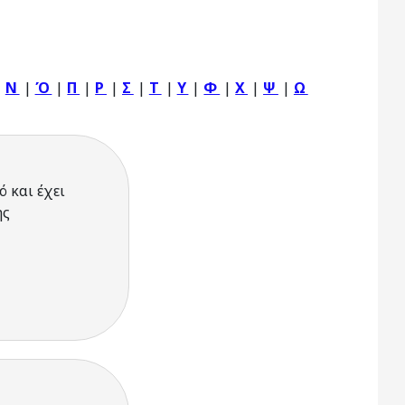
|
Ν
|
Ό
|
Π
|
Ρ
|
Σ
|
Τ
|
Υ
|
Φ
|
Χ
|
Ψ
|
Ω
 και έχει
ης