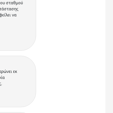
 του σταθμού
ατάστασης
φείλει να
ερώνει εκ
οία
.