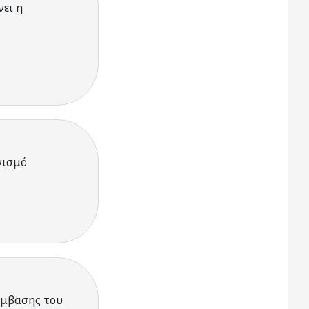
ει η
νισμό
ύμβασης του