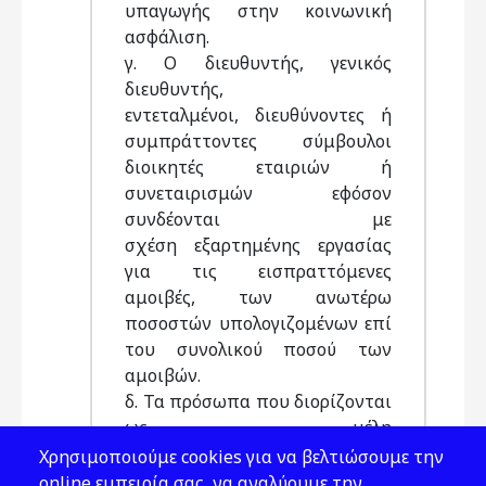
υπαγωγής στην κοινωνική
ασφάλιση.
γ. Ο διευθυντής, γενικός
διευθυντής,
εντεταλμένοι, διευθύνοντες ή
συμπράττοντες σύμβουλοι
διοικητές εταιριών ή
συνεταιρισμών εφόσον
συνδέονται με
σχέση εξαρτημένης εργασίας
για τις εισπραττόμενες
αμοιβές, των ανωτέρω
ποσοστών υπολογιζομένων επί
του συνολικού ποσού των
αμοιβών.
δ. Τα πρόσωπα που διορίζονται
ως μέλη
Διοικητικού Συμβουλίου Α.Ε.
Χρησιμοποιούμε cookies για να βελτιώσουμε την
και λαμβάνουν αμοιβή, των
online εμπειρία σας, να αναλύουμε την