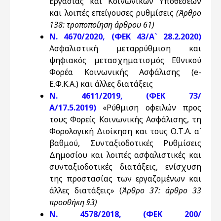
Εργασίας και Κοινωνικών Υποθέσεων
και λοιπές επείγουσες ρυθμίσεις
(Άρθρο
138: τροποποίηση άρθρου 61)
Ν. 4670/2020, (ΦΕΚ 43/Α` 28.2.2020)
Ασφαλιστική μεταρρύθμιση και
ψηφιακός μετασχηματισμός Εθνικού
Φορέα Κοινωνικής Ασφάλισης (e-
Ε.Φ.Κ.Α.) και άλλες διατάξεις
N. 4611/2019, (ΦΕΚ 73/
Α/17.5.2019)
«Ρύθμιση οφειλών προς
τους Φορείς Κοινωνικής Ασφάλισης, τη
Φορολογική Διοίκηση και τους Ο.Τ.Α. α΄
βαθμού, Συνταξιοδοτικές Ρυθμίσεις
Δημοσίου και λοιπές ασφαλιστικές και
συνταξιοδοτικές διατάξεις, ενίσχυση
της προστασίας των εργαζομένων και
άλλες διατάξεις» (
Άρθρο 37: άρθρο 33
προσθήκη §3)
N. 4578/2018, (ΦΕΚ 200/