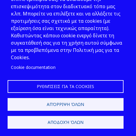
ανωτέρωποσοστών
επισκεψιμότητα στον διαδικτυακό τόπο μας
υπολογιζομένων επί της
κ.λπ. Μπορείτε να επιλέξετε και να αλλάξετε τις
αμοιβής κατ’ αποκοπή.
προτιμήσεις σας σχετικά με τα cookies (με
ε. Τα μέλη Δ.Σ. αγροτικών
εξαίρεση όσα είναι τεχνικώς απαραίτητα).
συνεταιρισμών εφόσον
Καθιστώντας κάποιο cookie ενεργό δίνετε τη
λαμβάνουν αμοιβή, των
συγκατάθεσή σας για τη χρήση αυτού σύμφωνα
ανωτέρω ποσοστών
με τα προβλεπόμενα στην Πολιτική μας για τα
υπολογιζομένων επί της
Cookies.
αμοιβής.
Cookie documentation
στ. Για τους δικηγόρους με
έμμισθη εντολή, και
άλλα πρόσωπα ασφαλιστέα
ΡΥΘΜΊΣΕΙΣ ΓΙΑ ΤΑ COOKIES
λόγω ιδιότητας,
ανεξαρτήτως του χρόνου
ΑΠΌΡΡΙΨΗ ΌΛΩΝ
υπαγωγής στην κοινωνική
ασφάλιση, για το εισόδημα που
προέρχεται από τη διαρκή
ΑΠΟΔΟΧΉ ΌΛΩΝ
σχέση παροχής υπηρεσιών. Στο