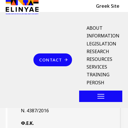
Header Top
Skip to main content
Greek Site
English Menu
ABOUT
INFORMATION
LEGISLATION
Breadcrumb
RESEARCH
Home
Επικοινωνία
RESOURCES
CONTACT
Ν. 4387/2016 (ΦΕΚ 85/Α`
SERVICES
12.5.2016)
TRAINING
PEROSH
Νομοθέτημα
Ν. 4387/2016
Φ.Ε.Κ.