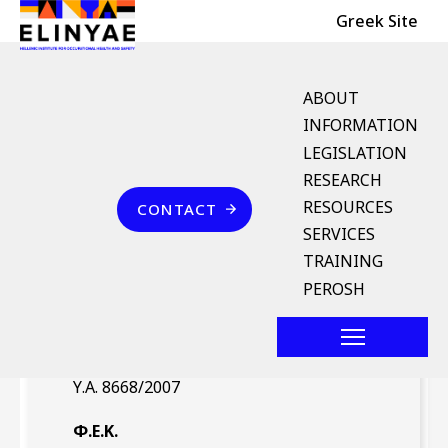
Header Top
Skip to main content
Greek Site
English Menu
ABOUT
INFORMATION
LEGISLATION
Breadcrumb
RESEARCH
Home
Επικοινωνία
RESOURCES
CONTACT
Υ.Α. 8668/2007 (ΦΕΚ 287/
SERVICES
Β` 2.3.2007)
TRAINING
PEROSH
Νομοθέτημα
Υ.Α. 8668/2007
Φ.Ε.Κ.