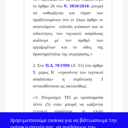
το άρθρο 26
του
Ν. 3850/2010
, μπορεί
να καθορίζεται και πέραν των
προβλεπομένων στο εν λόγω άρθρο το
απαιτούμενο
επίπεδο γνώσεων και οι
ειδικότητες του τεχνικού ασφά
λειας
ανάλογα με τον αριθμό των
εργαζομένων και το
είδος της
δραστηριότητας της επιχείρησης.»
2. Στο
Π.Δ. 70/1990
(Α ́ 31) στο άρθρο
9, μέρος Β ́ «προ
σόντα του τεχνικού
ασφάλειας» η περίπτωση 3
αντικα
θίσταται ως ακολούθως:
«3. Πτυχιούχοι ΤΕΙ με προϋπηρεσία
πέντε (5) ετών
μπορεί να ορίζονται
τεχνικοί ασφάλειας, σε πλοία
ανε
ξαρτήτως χωρητικότητας, εφόσον ο
Χρησιμοποιούμε cookies για να βελτιώσουμε την
αριθμός των απα
σχολουμένων ατόμων
online εμπειρία σας, να αναλύουμε την