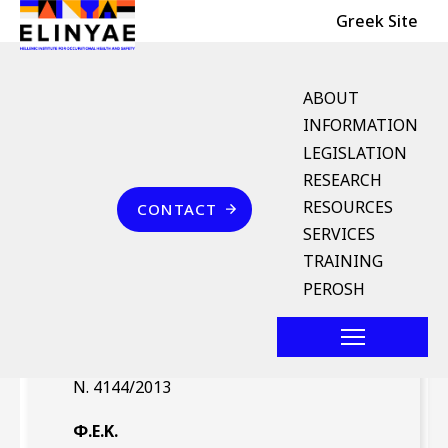
Header Top
Skip to main content
Greek Site
English Menu
ABOUT
INFORMATION
LEGISLATION
Breadcrumb
RESEARCH
Home
Επικοινωνία
RESOURCES
CONTACT
Ν. 4144/2013 (ΦΕΚ 88/Α`
SERVICES
18.4.2013)
TRAINING
PEROSH
Νομοθέτημα
Ν. 4144/2013
Φ.Ε.Κ.