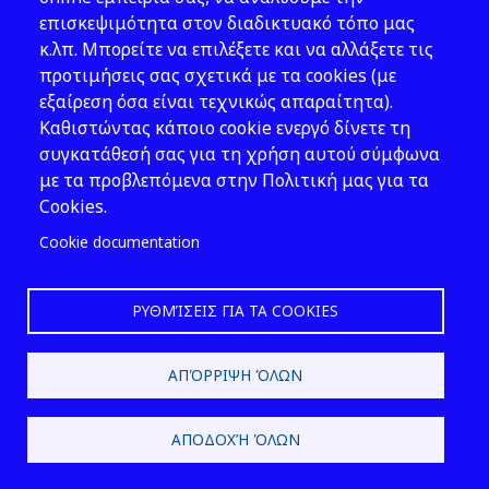
είναι μικρότερος από πενήντα
(50).
επισκεψιμότητα στον διαδικτυακό τόπο μας
Όσον αφορά τις ειδικότητες και την
κ.λπ. Μπορείτε να επιλέξετε και να αλλάξετε τις
προϋπηρεσία
των πτυχιούχων ΤΕΙ
προτιμήσεις σας σχετικά με τα cookies (με
ισχύουν τα αναφερόμενα στην
εξαίρεση όσα είναι τεχνικώς απαραίτητα).
πα
ράγραφο 1 του παρόντος άρθρου.»
Καθιστώντας κάποιο cookie ενεργό δίνετε τη
συγκατάθεσή σας για τη χρήση αυτού σύμφωνα
3. Η παράβαση των διατάξεων που
με τα προβλεπόμενα στην Πολιτική μας για τα
αφορούν την ασφά
λεια και την υγεία
Cookies.
των εργαζομένων, που εκδόθηκαν
πριν
Cookie documentation
από τις 18.10.1985 και περιέχονται σε
νόμους ή
σε κανονιστικές πράξεις οι
οποίες έχουν εκδοθεί κατ’
ΡΥΘΜΊΣΕΙΣ ΓΙΑ ΤΑ COOKIES
εξουσιοδότηση του άρθρου 6 του
Β.Δ.
της 25.8/1920
«Περί κωδικοποιήσεως
των περί υγιεινής
και ασφαλείας των
ΑΠΌΡΡΙΨΗ ΌΛΩΝ
εργατών κ.λπ. διατάξεων» (Α ́ 200),
συνεπάγεται την επιβολή των
ΑΠΟΔΟΧΉ ΌΛΩΝ
διοικητικών και ποινικών
κυρώσεων
των άρθρων 71 και 72 αντίστοιχα του