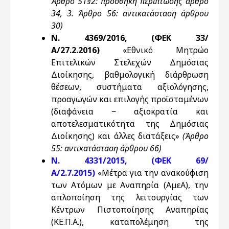
Άρθρο 51§2: προσθήκη περίπτωσης άρθρο
34, 3. Άρθρο 56: αντικατάσταση άρθρου
30)
Ν. 4369/2016, (ΦΕΚ 33/
Α/27.2.2016)
«Εθνικό Μητρώο
Επιτελικών Στελεχών Δημόσιας
Διοίκησης, βαθμολογική διάρθρωση
θέσεων, συστήματα αξιολόγησης,
προαγωγών και επιλογής προϊσταμένων
(διαφάνεια − αξιοκρατία και
αποτελεσματικότητα της Δημόσιας
Διοίκησης) και άλλες διατάξεις»
(Άρθρο
55: αντικατάσταση άρθρου 66)
Ν. 4331/2015, (ΦΕΚ 69/
Α/2.7.2015)
«Μέτρα για την ανακούφιση
των Ατόμων με Αναπηρία (ΑμεΑ), την
απλοποίηση της λειτουργίας των
Κέντρων Πιστοποίησης Αναπηρίας
(ΚΕ.Π.Α.), καταπολέμηση της