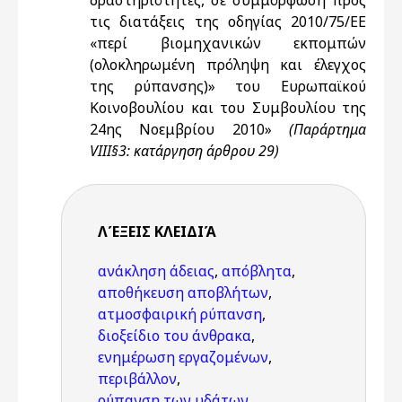
δραστηριότητες, σε συμμόρφωση προς
τις διατάξεις της οδηγίας 2010/75/ΕΕ
«περί βιομηχανικών εκπομπών
(ολοκληρωμένη πρόληψη και έλεγχος
της ρύπανσης)» του Ευρωπαϊκού
Κοινοβουλίου και του Συμβουλίου της
24ης Νοεμβρίου 2010»
(Παράρτημα
VIII§3: κατάργηση άρθρου 29)
ΛΈΞΕΙΣ KΛΕΙΔΙΆ
ανάκληση άδειας
,
απόβλητα
,
αποθήκευση αποβλήτων
,
ατμοσφαιρική ρύπανση
,
διοξείδιο του άνθρακα
,
ενημέρωση εργαζομένων
,
περιβάλλον
,
ρύπανση των υδάτων
,