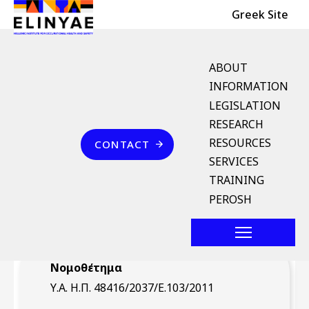
Header Top
Skip to main content
Greek Site
English Menu
ABOUT
INFORMATION
LEGISLATION
Breadcrumb
RESEARCH
Home
Επικοινωνία
RESOURCES
CONTACT
Υ.Α. Η.Π. 48416/2037/
SERVICES
Ε.103/2011 (ΦΕΚ 2516/Β`
TRAINING
7.11.2011)
PEROSH
Νομοθέτημα
Υ.Α. Η.Π. 48416/2037/Ε.103/2011