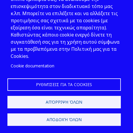
επισκεψιμότητα στον διαδικτυακό τόπο μας
Άρθρο 15: Υποβολή εκθέσεων
κ.λπ. Μπορείτε να επιλέξετε και να αλλάξετε τις
από τον φορέα εκμετάλλευσης
προτιμήσεις σας σχετικά με τα cookies (με
εξαίρεση όσα είναι τεχνικώς απαραίτητα).
Καθιστώντας κάποιο cookie ενεργό δίνετε τη
Άρθρο 16: Επιθεωρήσεις
συγκατάθεσή σας για τη χρήση αυτού σύμφωνα
με τα προβλεπόμενα στην Πολιτική μας για τα
Cookies.
Cookie documentation
Άρθρο 17: Μέτρα για διαρροές ή
σημαντικές ανωμαλίες
ΡΥΘΜΊΣΕΙΣ ΓΙΑ ΤΑ COOKIES
Άρθρο 18: Υποχρεώσεις κατά το
ΑΠΌΡΡΙΨΗ ΌΛΩΝ
κλείσιμο και μετά το κλείσιμο
ΑΠΟΔΟΧΉ ΌΛΩΝ