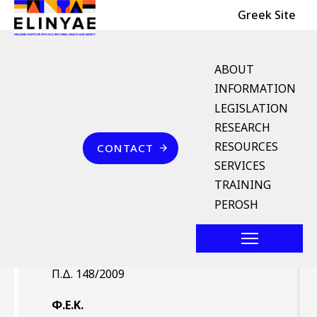
Header Top
Skip to main content
Greek Site
English Menu
ABOUT
INFORMATION
LEGISLATION
Breadcrumb
RESEARCH
Home
Επικοινωνία
RESOURCES
CONTACT
Π.Δ. 148/2009 (ΦΕΚ 190/Α`
SERVICES
29.9.2009)
TRAINING
PEROSH
Νομοθέτημα
Π.Δ. 148/2009
Φ.Ε.Κ.