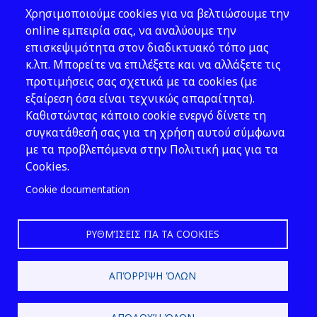
Χρησιμοποιούμε cookies για να βελτιώσουμε την
Address: 143 Liosion & 6 Thirsiou, 104
online εμπειρία σας, να αναλύουμε την
45, Athens
επισκεψιμότητα στον διαδικτυακό τόπο μας
T: 210 82 00 100
κ.λπ. Μπορείτε να επιλέξετε και να αλλάξετε τις
e: info@elinyae.gr
προτιμήσεις σας σχετικά με τα cookies (με
εξαίρεση όσα είναι τεχνικώς απαραίτητα).
Follow Us
Καθιστώντας κάποιο cookie ενεργό δίνετε τη
συγκατάθεσή σας για τη χρήση αυτού σύμφωνα
με τα προβλεπόμενα στην Πολιτική μας για τα
Cookies.
Cookie documentation
ΡΥΘΜΊΣΕΙΣ ΓΙΑ ΤΑ COOKIES
2026 © EL.IN.Y.A.E.
ΑΠΌΡΡΙΨΗ ΌΛΩΝ
Design & Development by