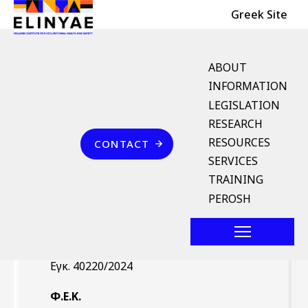
Header Top
Skip to main content
Greek Site
English Menu
ABOUT
INFORMATION
LEGISLATION
Breadcrumb
RESEARCH
Home
Επικοινωνία
RESOURCES
CONTACT
Εγκ. 40220/2024 (ΦΕΚ /--
SERVICES
15.7.2024)
TRAINING
PEROSH
Νομοθέτημα
Εγκ. 40220/2024
Φ.Ε.Κ.