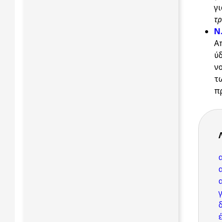
γ
τ
Ν
Α
ύ
ν
τ
π