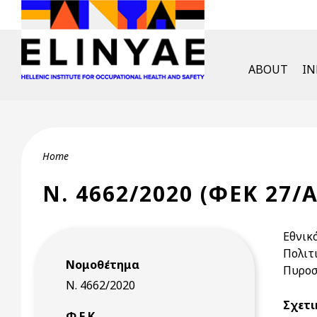
Skip to main content
English Men
ABOUT
I
Breadcrumb
Home
Ν. 4662/2020 (ΦΕΚ 27/Α
Εθνικ
Πολιτ
Νομοθέτημα
Πυροσ
Ν. 4662/2020
Σχετι
Φ.Ε.Κ.