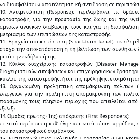
να διασφαλίσουν αποτελεσματική αντίδραση σε περιπτώσ
10. Αντιμετώπιση (Response): περιλαμβάνει τις δράσ
καταστροφή, για την προστασία της ζωής και της υγε
άμεσων αναγκών διαβίωσής τους και για τη διασφάλιση
μετριασμό των επιπτώσεων της καταστροφής.
11. Βραχεία αποκατάσταση (Short-term Relief): περιλα
στόχο την αποκατάσταση ή τη βελτίωση των συνθηκών δ
μετά την εκδήλωσή της.
12. Κύκλος διαχείρισης καταστροφών (Disaster Manage
διαχειριστικών αποφάσεων και επιχειρησιακών δραστηριο
κύκλου της καταστροφής, ήτοι της πρόληψης, ετοιμότητα
13. Οργανωμένη προληπτική απομάκρυνση πολιτών (E
ενεργειών για την προληπτική απομάκρυνση των πολιτώ
παραμονής τους πλησίον περιοχής που απειλείται από 
εξέλιξη.
14. Ομάδες πρώτης (1ης) απόκρισης (First Responders):
οι κατά περίπτωση καθ’ ύλην και κατά τόπον αρμόδιοι,
του καταστροφικού συμβάντος.
15. Εμπειρογνώμονες Πολιτικής Προστασίας (Civil Prote