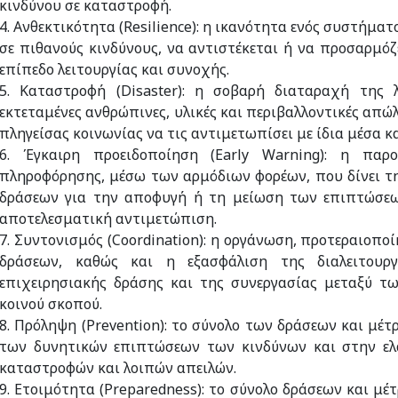
κινδύνου σε καταστροφή.
4. Ανθεκτικότητα (Resilience): η ικανότητα ενός συστήματ
σε πιθανούς κινδύνους, να αντιστέκεται ή να προσαρμόζ
επίπεδο λειτουργίας και συνοχής.
5. Καταστροφή (Disaster): η σοβαρή διαταραχή της λ
εκτεταμένες ανθρώπινες, υλικές και περιβαλλοντικές απώλ
πληγείσας κοινωνίας να τις αντιμετωπίσει με ίδια μέσα κ
6. Έγκαιρη προειδοποίηση (Early Warning): η παρ
πληροφόρησης, μέσω των αρμόδιων φορέων, που δίνει τ
δράσεων για την αποφυγή ή τη μείωση των επιπτώσεων
αποτελεσματική αντιμετώπιση.
7. Συντονισμός (Coordination): η οργάνωση, προτεραιο
δράσεων, καθώς και η εξασφάλιση της διαλειτουρ
επιχειρησιακής δράσης και της συνεργασίας μεταξύ τ
κοινού σκοπού.
8. Πρόληψη (Prevention): το σύνολο των δράσεων και μ
των δυνητικών επιπτώσεων των κινδύνων και στην ελ
καταστροφών και λοιπών απειλών.
9. Ετοιμότητα (Preparedness): το σύνολο δράσεων και μ