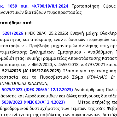
γκ. 1059 οικ. Φ.700.19/8.1.2024
Τροποποίηση ύψους
ανονιστικών διατάξεων πυροπροστασίας
ποιήθηκε από:
. 5281/2026
(ΦΕΚ 28/Α` 25.2.2026) Ενεργή μάχη: Ολοκ
τοιμότητας και απόκρισης έναντι δασικών πυρκαγιών κα
αταστροφών - Πρόβλεψη μηχανισμών άντλησης επιχειρη
ντιμετώπισης Εγκλημάτων Εμπρησμού - Αναβάθμιση Π
ρμοδιότητας Γενικής Γραμματείας Αποκατάστασης Καταστρο
οποποιήσεις ν. 4662/2020, ν. 4555/2018, ν. 4797/2021 και ν
. 52142025 (A’ 109/27.06.2025)
Πλαίσιο για την ενίσχυση 
ροστασία και το Πυροσβεστικό Σώμα
(ΚΕΦΑΛΑΙΟ Β:
ΝΤΙΜΕΤΩΠΙΣΗΣ ΚΙΝΔΥΝΩΝ)
. 5075/2023 (ΦΕΚ 206/Α` 12.12.2023)
Αναδιάρθρωση Πολιτι
ιάσωσης και Αεροδιακομιδών και άλλες επείγουσες διατάξε
. 5039/2023 (ΦΕΚ 83/Α` 3.4.2023)
Μέτρα στήριξης τω
ιδηροδρομικού δυστυχήματος των Τεμπών της 28ης Φεβρο
ια την ενίσχυση της ασφάλειας των συγκοινωνιών, διατάξ