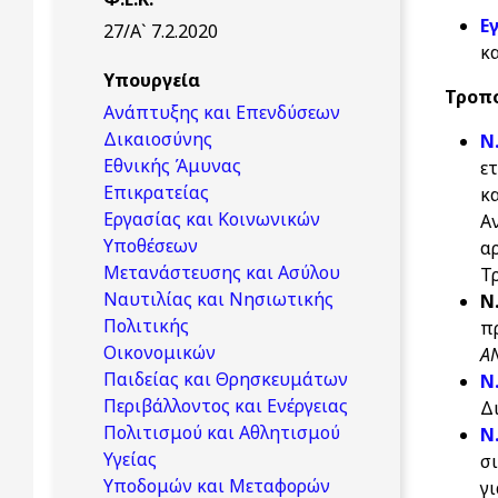
Ε
27/Α` 7.2.2020
κ
Υπουργεία
Τροπο
Ανάπτυξης και Επενδύσεων
Δικαιοσύνης
Ν
Εθνικής Άμυνας
ε
Επικρατείας
κ
Εργασίας και Κοινωνικών
Α
Υποθέσεων
α
Μετανάστευσης και Ασύλου
Τρ
Ναυτιλίας και Νησιωτικής
Ν
Πολιτικής
π
Οικονομικών
Α
Παιδείας και Θρησκευμάτων
Ν
Περιβάλλοντος και Ενέργειας
Δ
Πολιτισμού και Αθλητισμού
Ν
Υγείας
σ
Υποδομών και Μεταφορών
γ