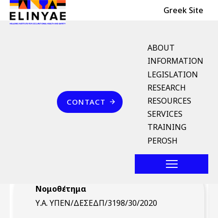
Header Top
Skip to main content
Greek Site
English Menu
ABOUT
INFORMATION
LEGISLATION
Breadcrumb
RESEARCH
Home
Επικοινωνία
RESOURCES
CONTACT
Υ.Α. ΥΠΕΝ/
SERVICES
ΔΕΣΕΔΠ/3198/30/2020
TRAINING
(ΦΕΚ 226/Β` 3.2.2020)
PEROSH
Νομοθέτημα
Υ.Α. ΥΠΕΝ/ΔΕΣΕΔΠ/3198/30/2020