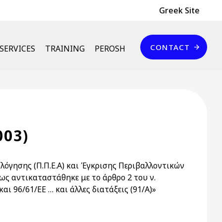
Header Top
Greek Site
Επικοινωνία
CONTACT
SERVICES
TRAINING
PEROSH
003)
όγησης (Π.Π.Ε.Α) και Έγκρισης Περιβαλλοντικών
πως αντικαταστάθηκε με το άρθρο 2 του ν.
αι 96/61/ΕΕ … και άλλες διατάξεις (91/Α)»