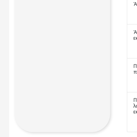
Ά
Ά
ε
Π
π
Π
λ
ε