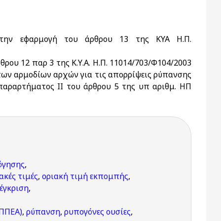
 την εφαρμογή του άρθρου 13 της ΚΥΑ Η.Π.
ρου 12 παρ 3 της Κ.Υ.Α. Η.Π. 11014/703/Φ104/2003
των αρμοδίων αρχών για τις απορρίψεις ρύπανσης
παραρτήματος ΙΙ του άρθρου 5 της υπ αριθμ. ΗΠ
όγησης
,
ακές τιμές
,
οριακή τιμή εκπομπής
,
έγκριση
,
(ΠΠΕΑ)
,
ρύπανση
,
ρυπογόνες ουσίες
,