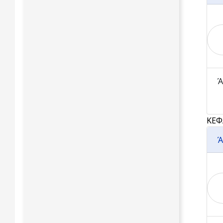
Ά
ΚΕΦ
Ά