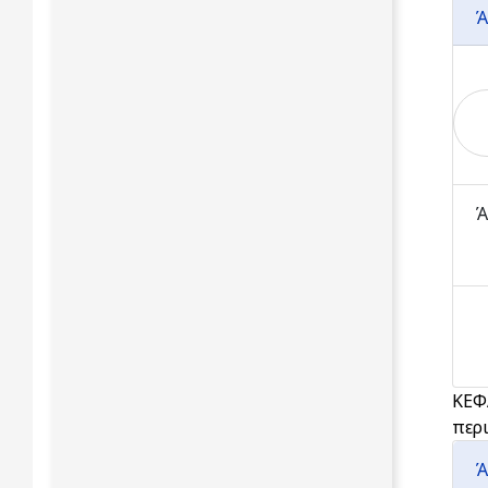
Ά
Ά
ΚΕΦ
περι
Ά