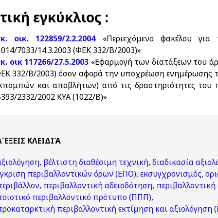
τική εγκύκλιος :
γκ. οικ. 122859/2.2.2004
«Περιεχόμενο φακέλου για
1014/7033/14.3.2003 (ΦΕΚ 332/Β/2003)»
γκ. οικ 117266/27.5.2003
«Εφαρμογή των διατάξεων του άρθ
ΦΕΚ 332/Β/2003) όσον αφορά την υποχρέωση ενημέρωσης 
εκπομπών και αποβλήτων) από τις δραστηριότητες του 
5393/2332/2002 ΚΥΑ (1022/Β)»
ΛΈΞΕΙΣ KΛΕΙΔΙΆ
αξιολόγηση
,
βέλτιστη διαθέσιμη τεχνική
,
διαδικασία αξιολ
έγκριση περιβαλλοντικών όρων (ΕΠΟ)
,
εκσυγχρονισμός
,
ορι
περιβάλλον
,
περιβαλλοντική αδειοδότηση
,
περιβαλλοντική 
ποιοτικό περιβαλλοντικό πρότυπο (ΠΠΠ)
,
προκαταρκτική περιβαλλοντική εκτίμηση και αξιολόγηση 