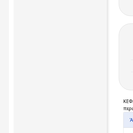
ΚΕΦ
περι
Ά