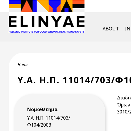
Skip to main content
English Men
ABOUT
I
Breadcrumb
Home
Υ.Α. Η.Π. 11014/703/Φ1
Διαδι
Όρων 
Νομοθέτημα
3010/2
Υ.Α. Η.Π. 11014/703/
Φ104/2003