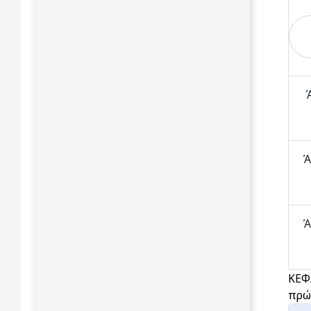
Ά
Ά
Ά
ΚΕΦ
πρώ