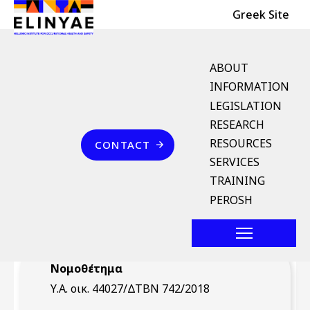
Header Top
Skip to main content
Greek Site
English Menu
ABOUT
INFORMATION
LEGISLATION
Breadcrumb
RESEARCH
Home
Επικοινωνία
RESOURCES
CONTACT
Υ.Α. οικ. 44027/ΔΤΒΝ
SERVICES
742/2018 (ΦΕΚ 1506/Β`
TRAINING
2.5.2018)
PEROSH
Νομοθέτημα
Υ.Α. οικ. 44027/ΔΤΒΝ 742/2018