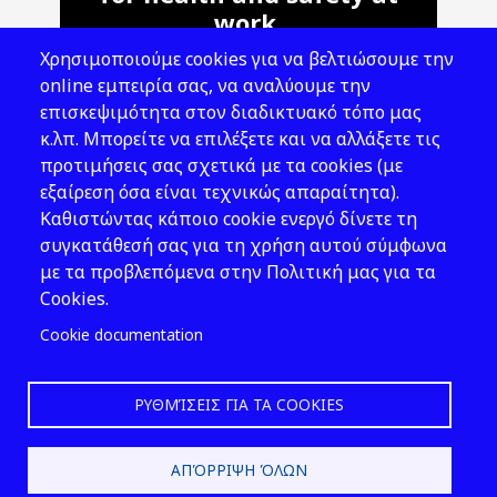
work.
Χρησιμοποιούμε cookies για να βελτιώσουμε την
Address: 143 Liosion & 6 Thirsiou, 104
online εμπειρία σας, να αναλύουμε την
45, Athens
επισκεψιμότητα στον διαδικτυακό τόπο μας
T: 210 82 00 100
κ.λπ. Μπορείτε να επιλέξετε και να αλλάξετε τις
e: info@elinyae.gr
προτιμήσεις σας σχετικά με τα cookies (με
εξαίρεση όσα είναι τεχνικώς απαραίτητα).
Follow Us
Καθιστώντας κάποιο cookie ενεργό δίνετε τη
συγκατάθεσή σας για τη χρήση αυτού σύμφωνα
με τα προβλεπόμενα στην Πολιτική μας για τα
Cookies.
Cookie documentation
ΡΥΘΜΊΣΕΙΣ ΓΙΑ ΤΑ COOKIES
2026 © EL.IN.Y.A.E.
ΑΠΌΡΡΙΨΗ ΌΛΩΝ
Design & Development by