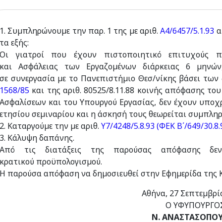
1. Συµπληρώνουµε την παρ. 1 της µε αριθ.
Α4/6457/5.1.93
α
τα εξής:
Οι γιατροί που έχουν πιστοποιητικό επιτυχούς πα
και Ασφάλειας των Εργαζοµένων διάρκειας 6 µηνών
σε συνεργασία µε το Πανεπιστήµιο Θεσ/νίκης βάσει των
1568/85
και της αριθ. 80525/8.11.88 κοινής απόφασης το
Ασφαλίσεων και του Υπουργού Εργασίας, δεν έχουν υπο
ετησίου σεµιναρίου και η άσκησή τους θεωρείται συµπλη
2. Καταργούµε την µε αριθ.
Υ7/4248/5.8.93 (ΦΕΚ Β΄/649/30.8.
3. Κάλυψη δαπάνης.
Από τις διατάξεις της παρούσας απόφασης δε
κρατικού προϋπολογισµού.
Η παρούσα απόφαση να δηµοσιευθεί στην Εφηµερίδα της 
Αθήνα, 27 Σεπτεµβρί
Ο ΥΦΥΠΟΥΡΓΟ
Ν. ΑΝΑΣΤΑΣΟΠΟ