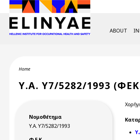
Skip to main content
English Men
ABOUT
I
Breadcrumb
Home
Υ.Α. Υ7/5282/1993 (ΦΕΚ
Χορήγ
Νομοθέτημα
Καταρ
Υ.Α. Υ7/5282/1993
Υ
Φ.Ε.Κ.