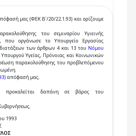
πόφασή µας (ΦΕΚ Β΄/20/22.1.93) και ορίζουµε
ρακολούθησης του σεµιναρίου Υγιεινής
, που οργάνωσε το Υπουργείο Εργασίας
 διατάξεων των άρθρων 4 και 13 του
Νόµου
υ Υπουργού Υγείας, Πρόνοιας και Κοινωνικών
χρέωση παρακολούθησης του προβλεπόµενου
ρωµένη.
93)
απόφασή µας.
ν προκαλείται δαπάνη σε βάρος του
Κυβερνήσεως.
ου 1993
Σ
ΥΛΟΣ