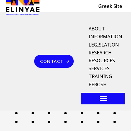
Header Top
Skip to main content
Greek Site
English Menu
ABOUT
INFORMATION
LEGISLATION
Breadcrumb
RESEARCH
Home
Επικοινωνία
RESOURCES
CONTACT
ρυπογόνες ουσίες σε
SERVICES
εδώδιμα αλιεύματα
TRAINING
PEROSH
Follow us