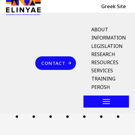
Header Top
Skip to main content
Greek Site
English Menu
ABOUT
INFORMATION
LEGISLATION
Breadcrumb
RESEARCH
Home
Επικοινωνία
RESOURCES
CONTACT
πρέσσα με έκκεντρο
SERVICES
TRAINING
Follow us
PEROSH