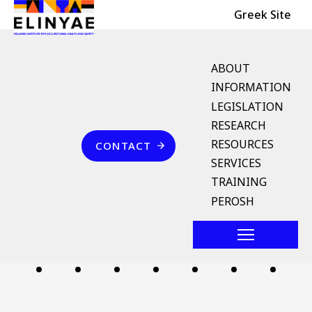
Header Top
Skip to main content
Greek Site
English Menu
ABOUT
INFORMATION
LEGISLATION
Breadcrumb
RESEARCH
Home
Επικοινωνία
RESOURCES
CONTACT
όροφος
SERVICES
TRAINING
Follow us
PEROSH