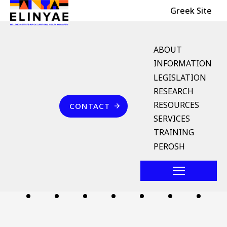
Header Top
Skip to main content
Greek Site
English Menu
ABOUT
INFORMATION
LEGISLATION
Breadcrumb
RESEARCH
Home
Επικοινωνία
RESOURCES
CONTACT
νομική βοήθεια
SERVICES
TRAINING
Follow us
PEROSH