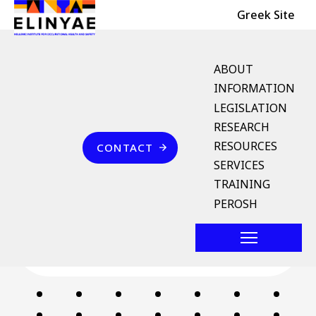
Header Top
Skip to main content
Greek Site
English Menu
ABOUT
INFORMATION
LEGISLATION
Breadcrumb
RESEARCH
Home
Επικοινωνία
RESOURCES
CONTACT
μητρώο εξοπλισμού
SERVICES
εφαρμογής γεωργικών
TRAINING
φαρμάκων – ΜΕΕΓΦ
PEROSH
Follow us