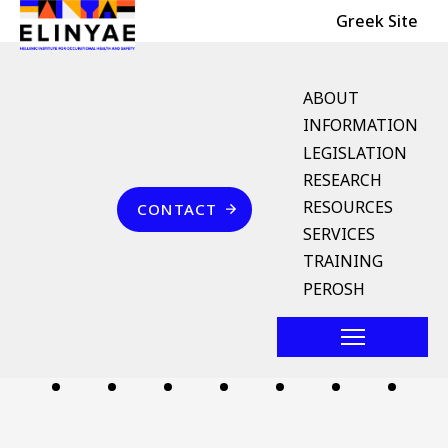
Header Top
Skip to main content
Greek Site
English Menu
ABOUT
INFORMATION
LEGISLATION
Breadcrumb
RESEARCH
Home
Επικοινωνία
RESOURCES
CONTACT
κάπνισμα
SERVICES
TRAINING
Follow us
PEROSH