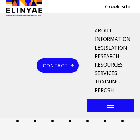
Header Top
Skip to main content
Greek Site
English Menu
ABOUT
INFORMATION
LEGISLATION
Breadcrumb
RESEARCH
Home
Επικοινωνία
RESOURCES
CONTACT
θερμοκρασία θραύσης
SERVICES
TRAINING
Follow us
PEROSH