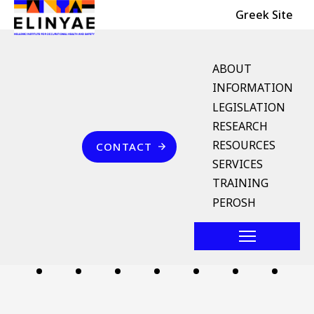
Header Top
Skip to main content
Greek Site
English Menu
ABOUT
INFORMATION
LEGISLATION
Breadcrumb
RESEARCH
Home
Επικοινωνία
RESOURCES
CONTACT
επαγγελματικό όχημα
SERVICES
TRAINING
Follow us
PEROSH