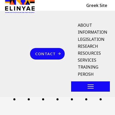
Header Top
Skip to main content
Greek Site
English Menu
ABOUT
INFORMATION
LEGISLATION
Breadcrumb
RESEARCH
Home
Επικοινωνία
RESOURCES
CONTACT
βιομηχανικά λύματα
SERVICES
TRAINING
Follow us
PEROSH