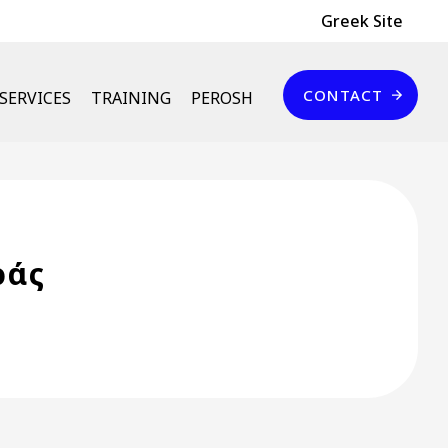
Header Top
Greek Site
Επικοινωνία
CONTACT
SERVICES
TRAINING
PEROSH
ράς