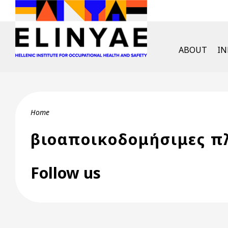
Skip to main content
English Men
ABOUT
I
Breadcrumb
Home
βιοαποικοδομήσιμες π
Follow us