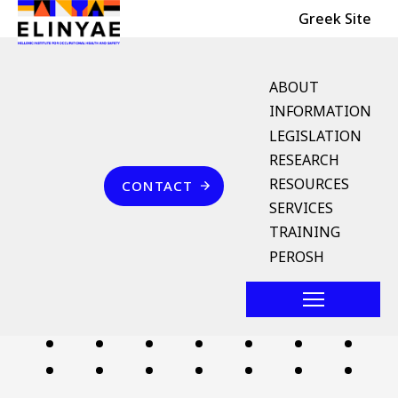
Header Top
Skip to main content
Greek Site
English Menu
ABOUT
INFORMATION
LEGISLATION
Breadcrumb
RESEARCH
Home
Επικοινωνία
RESOURCES
CONTACT
μείγμα φυσικού αερίου/
SERVICES
βιομεθανίου
TRAINING
PEROSH
Follow us