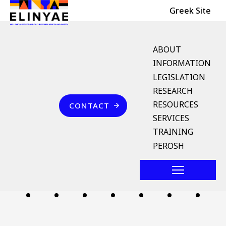
Header Top
Skip to main content
Greek Site
English Menu
ABOUT
INFORMATION
LEGISLATION
Breadcrumb
RESEARCH
Home
Επικοινωνία
RESOURCES
CONTACT
στατικό ναυπήγημα
SERVICES
TRAINING
Follow us
PEROSH