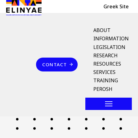
Header Top
Skip to main content
Greek Site
English Menu
ABOUT
INFORMATION
LEGISLATION
Breadcrumb
RESEARCH
Home
Επικοινωνία
RESOURCES
CONTACT
σύστημα γεωθερμικής
SERVICES
εκμετάλλευσης
TRAINING
PEROSH
Follow us