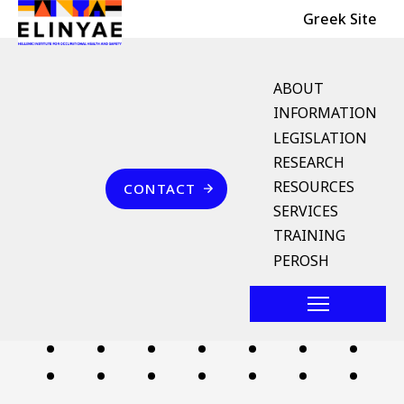
Header Top
Skip to main content
Greek Site
English Menu
ABOUT
INFORMATION
LEGISLATION
Breadcrumb
RESEARCH
Home
Επικοινωνία
RESOURCES
CONTACT
χρονική κατάτμηση της
SERVICES
άδειας
TRAINING
PEROSH
Follow us