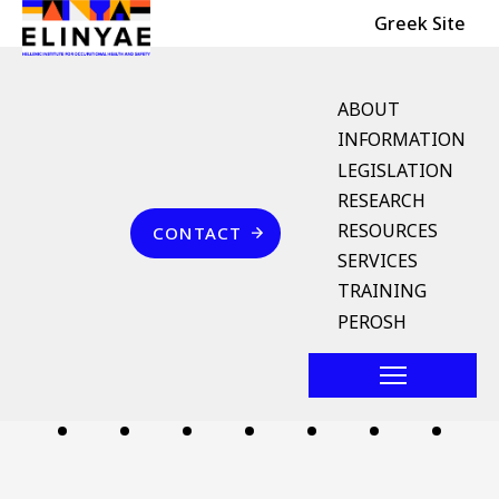
Header Top
Skip to main content
Greek Site
English Menu
ABOUT
INFORMATION
LEGISLATION
Breadcrumb
RESEARCH
Home
Επικοινωνία
RESOURCES
CONTACT
ιατρικό υλικό
SERVICES
TRAINING
Follow us
PEROSH