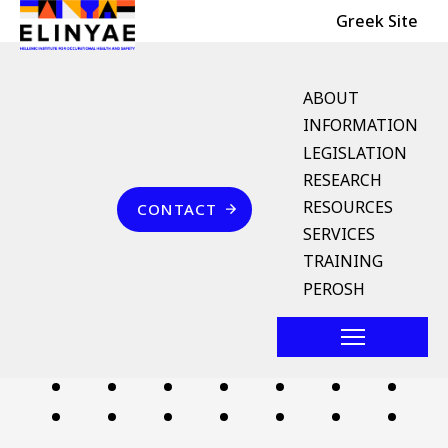
Header Top
Skip to main content
Greek Site
English Menu
ABOUT
INFORMATION
LEGISLATION
Breadcrumb
RESEARCH
Home
Επικοινωνία
RESOURCES
CONTACT
άρση εμποδίων στον
SERVICES
ανταγωνισμό
TRAINING
PEROSH
Follow us