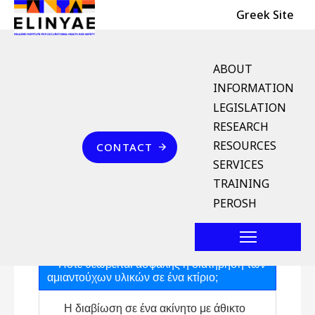
Header Top
Skip to main content
Greek Site
English Menu
ABOUT
INFORMATION
LEGISLATION
Breadcrumb
RESEARCH
Home
Επικοινωνία
RESOURCES
CONTACT
Αμίαντος
SERVICES
TRAINING
PEROSH
Συχνές ερωτήσεις
Πότε θεωρείται ασφαλής η διατήρηση των
αμιαντούχων υλικών σε ένα κτίριο;
Η διαβίωση σε ένα ακίνητο με άθικτο