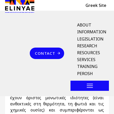
Header Top
Skip to main content
Greek Site
English Menu
ABOUT
INFORMATION
LEGISLATION
Breadcrumb
RESEARCH
Home
Επικοινωνία
RESOURCES
CONTACT
Αμίαντος
SERVICES
TRAINING
Ο αμίαντος αποτελεί φυσικό ορυκτό του
PEROSH
οποίου οι ίνες είναι δυνατό να διαχωριστούν σε
λεπτά, ανθεκτικά νήματα. Έχει χρησιμοποιηθεί
ευρέως σε πολλούς κλάδους, επειδή οι ίνες του
έχουν άριστες μονωτικές ιδιότητες (είναι
ανθεκτικές στη θερμότητα, τη φωτιά και τις
χημικές ουσίες) και συμπεριφέρονται ως