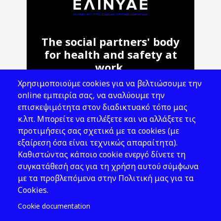
The social partners' body
for health and safety at
work.
Χρησιμοποιούμε cookies για να βελτιώσουμε την
Address: 143 Liosion & 6 Thirsiou, 104
online εμπειρία σας, να αναλύουμε την
45, Athens
επισκεψιμότητα στον διαδικτυακό τόπο μας
T: 210 82 00 100
κ.λπ. Μπορείτε να επιλέξετε και να αλλάξετε τις
e: info@elinyae.gr
προτιμήσεις σας σχετικά με τα cookies (με
εξαίρεση όσα είναι τεχνικώς απαραίτητα).
Follow Us
Καθιστώντας κάποιο cookie ενεργό δίνετε τη
συγκατάθεσή σας για τη χρήση αυτού σύμφωνα
με τα προβλεπόμενα στην Πολιτική μας για τα
Cookies.
Cookie documentation