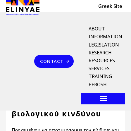
Header Top
Skip to main content
Greek Site
English Menu
ABOUT
INFORMATION
LEGISLATION
Breadcrumb
RESEARCH
Home
Επικοινωνία
RESOURCES
CONTACT
Βιολογικοί
SERVICES
TRAINING
παράγοντες
PEROSH
Εκτίμηση του
βιολογικού κινδύνου
Προκειμένου να αποτιμήσουμε τον κίνδυνο και