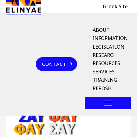
Header Top
Skip to main content
Greek Site
English Menu
ABOUT
INFORMATION
LEGISLATION
Breadcrumb
RESEARCH
Home
Επικοινωνία
RESOURCES
CONTACT
11 - ΠΡΟΓΡΑΜΜΑ
SERVICES
ΚΑΤΑΡΤΙΣΗΣ ΣΑΥ – ΦΑΥ
TRAINING
PEROSH