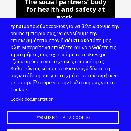
The social partners' body
for health and safety at
work.
Χρησιμοποιούμε cookies για να βελτιώσουμε την
Address: 143 Liosion & 6 Thirsiou, 104
online εμπειρία σας, να αναλύουμε την
45, Athens
επισκεψιμότητα στον διαδικτυακό τόπο μας
T: 210 82 00 100
κ.λπ. Μπορείτε να επιλέξετε και να αλλάξετε τις
e: info@elinyae.gr
προτιμήσεις σας σχετικά με τα cookies (με
εξαίρεση όσα είναι τεχνικώς απαραίτητα).
Follow Us
Καθιστώντας κάποιο cookie ενεργό δίνετε τη
συγκατάθεσή σας για τη χρήση αυτού σύμφωνα
με τα προβλεπόμενα στην Πολιτική μας για τα
Cookies.
Cookie documentation
ΡΥΘΜΊΣΕΙΣ ΓΙΑ ΤΑ COOKIES