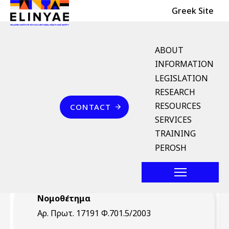
Header Top
Skip to main content
Greek Site
English Menu
ABOUT
INFORMATION
LEGISLATION
Breadcrumb
RESEARCH
Home
Επικοινωνία
RESOURCES
CONTACT
Αρ. Πρωτ. 17191
SERVICES
Φ.701.5/2003 (ΦΕΚ /--
TRAINING
21.4.2003)
PEROSH
Νομοθέτημα
Αρ. Πρωτ. 17191 Φ.701.5/2003