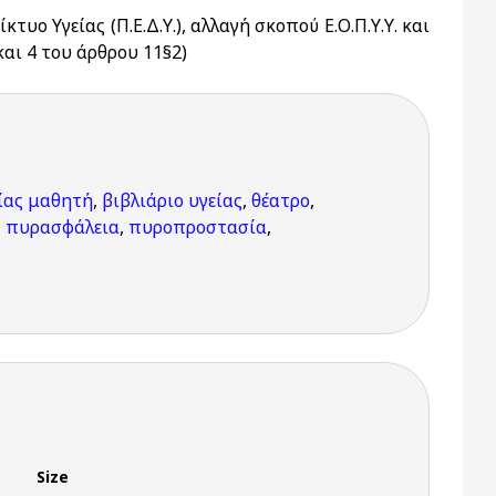
υο Υγείας (Π.Ε.Δ.Υ.), αλλαγή σκοπού Ε.Ο.Π.Υ.Υ. και
αι 4 του άρθρου 11§2)
είας μαθητή
,
βιβλιάριο υγείας
,
θέατρο
,
,
πυρασφάλεια
,
πυροπροστασία
,
Size