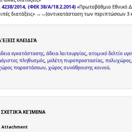
. 4238/2014, (ΦΕΚ 38/Α/18.2.2014)
«Πρωτοβάθμιο Εθνικό Δίκτ
οιπές διατάξεις» →→(αντικατάσταση των περιπτώσεων 3 κ
ΛΈΞΕΙΣ KΛΕΙΔΙΆ
άδεια εγκατάστασης
,
άδεια λειτουργίας
,
ατομικό δελτίο υγ
μέγιστος πληθυσμός
,
μελέτη πυροπροστασίας
,
πολυχώρος
χώρος παραστάσεων
,
χώρος συνάθροισης κοινού
,
ΣΧΕΤΙΚΆ ΚΕΊΜΕΝΑ
Attachment