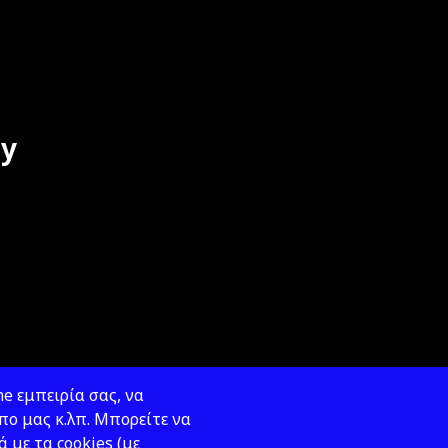
dy
e εμπειρία σας, να
ο μας κ.λπ. Μπορείτε να
ά με τα cookies (με