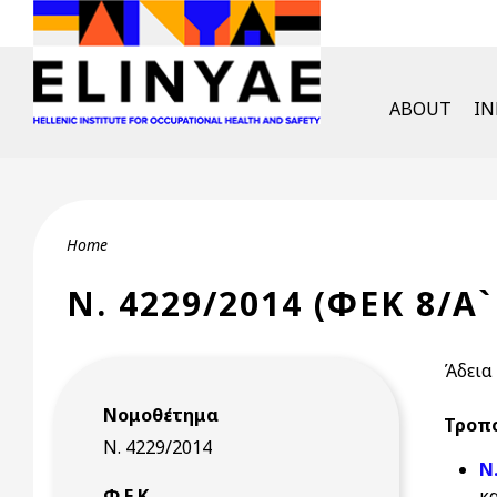
Skip to main content
English Men
ABOUT
I
Breadcrumb
Home
Ν. 4229/2014 (ΦΕΚ 8/Α`
Άδεια
Νομοθέτημα
Τροπο
Ν. 4229/2014
Ν
Φ.Ε.Κ.
κα