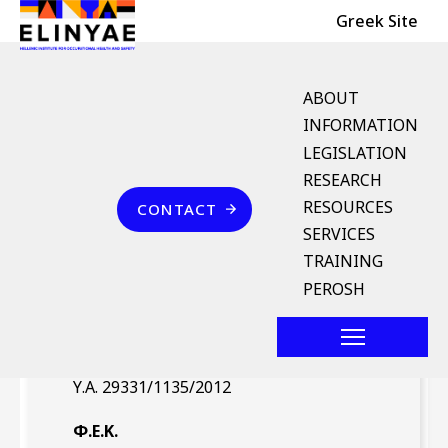
Header Top
Skip to main content
Greek Site
English Menu
ABOUT
INFORMATION
LEGISLATION
Breadcrumb
RESEARCH
Home
Επικοινωνία
RESOURCES
CONTACT
Υ.Α. 29331/1135/2012
SERVICES
(ΦΕΚ 3445/Β` 27.12.2012)
TRAINING
PEROSH
Νομοθέτημα
Υ.Α. 29331/1135/2012
Φ.Ε.Κ.