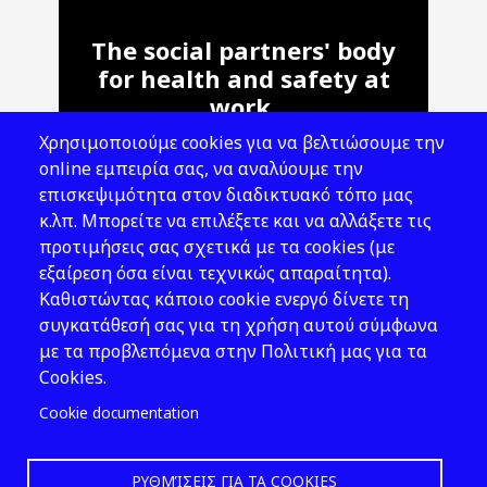
The social partners' body
for health and safety at
work.
Χρησιμοποιούμε cookies για να βελτιώσουμε την
Address: 143 Liosion & 6 Thirsiou, 104
online εμπειρία σας, να αναλύουμε την
45, Athens
επισκεψιμότητα στον διαδικτυακό τόπο μας
T: 210 82 00 100
κ.λπ. Μπορείτε να επιλέξετε και να αλλάξετε τις
e: info@elinyae.gr
προτιμήσεις σας σχετικά με τα cookies (με
εξαίρεση όσα είναι τεχνικώς απαραίτητα).
Follow Us
Καθιστώντας κάποιο cookie ενεργό δίνετε τη
συγκατάθεσή σας για τη χρήση αυτού σύμφωνα
με τα προβλεπόμενα στην Πολιτική μας για τα
Cookies.
Cookie documentation
ΡΥΘΜΊΣΕΙΣ ΓΙΑ ΤΑ COOKIES