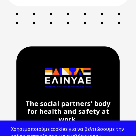
The social partners' body
for health and safety at
work.
Χρησιμοποιούμε cookies για να βελτιώσουμε την
Address: 143 Liosion & 6 Thirsiou, 104