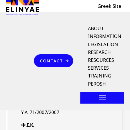
Header Top
Skip to main content
Greek Site
English Menu
ABOUT
INFORMATION
LEGISLATION
Breadcrumb
RESEARCH
Home
Επικοινωνία
RESOURCES
CONTACT
Υ.Α. 71/2007/2007 (ΦΕΚ
SERVICES
697/Β` 4.5.2007)
TRAINING
PEROSH
Νομοθέτημα
Υ.Α. 71/2007/2007
Φ.Ε.Κ.