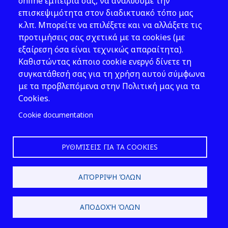
online εμπειρία σας, να αναλύουμε την
45, Athens
επισκεψιμότητα στον διαδικτυακό τόπο μας
T: 210 82 00 100
κ.λπ. Μπορείτε να επιλέξετε και να αλλάξετε τις
e: info@elinyae.gr
προτιμήσεις σας σχετικά με τα cookies (με
εξαίρεση όσα είναι τεχνικώς απαραίτητα).
Follow Us
Καθιστώντας κάποιο cookie ενεργό δίνετε τη
συγκατάθεσή σας για τη χρήση αυτού σύμφωνα
με τα προβλεπόμενα στην Πολιτική μας για τα
Cookies.
Cookie documentation
ΡΥΘΜΊΣΕΙΣ ΓΙΑ ΤΑ COOKIES
2026 © EL.IN.Y.A.E.
ΑΠΌΡΡΙΨΗ ΌΛΩΝ
Design & Development by
ΑΠΟΔΟΧΉ ΌΛΩΝ