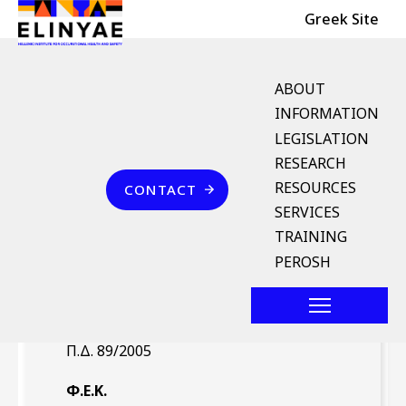
Header Top
Skip to main content
Greek Site
English Menu
ABOUT
INFORMATION
LEGISLATION
Breadcrumb
RESEARCH
Home
Επικοινωνία
RESOURCES
CONTACT
Π.Δ. 89/2005 (ΦΕΚ 127/Α`
SERVICES
31.5.2005)
TRAINING
PEROSH
Νομοθέτημα
Π.Δ. 89/2005
Φ.Ε.Κ.