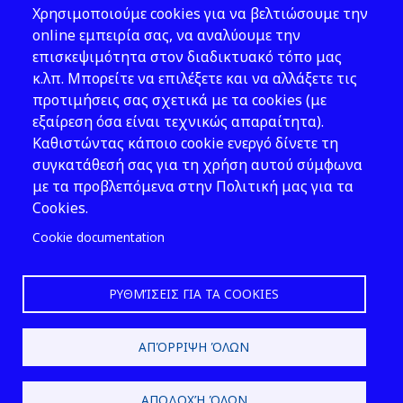
Χρησιμοποιούμε cookies για να βελτιώσουμε την
Address: 143 Liosion & 6 Thirsiou, 104
online εμπειρία σας, να αναλύουμε την
45, Athens
επισκεψιμότητα στον διαδικτυακό τόπο μας
T: 210 82 00 100
κ.λπ. Μπορείτε να επιλέξετε και να αλλάξετε τις
e: info@elinyae.gr
προτιμήσεις σας σχετικά με τα cookies (με
εξαίρεση όσα είναι τεχνικώς απαραίτητα).
Follow Us
Καθιστώντας κάποιο cookie ενεργό δίνετε τη
συγκατάθεσή σας για τη χρήση αυτού σύμφωνα
με τα προβλεπόμενα στην Πολιτική μας για τα
Cookies.
Cookie documentation
ΡΥΘΜΊΣΕΙΣ ΓΙΑ ΤΑ COOKIES
2026 © EL.IN.Y.A.E.
ΑΠΌΡΡΙΨΗ ΌΛΩΝ
Design & Development by
ΑΠΟΔΟΧΉ ΌΛΩΝ