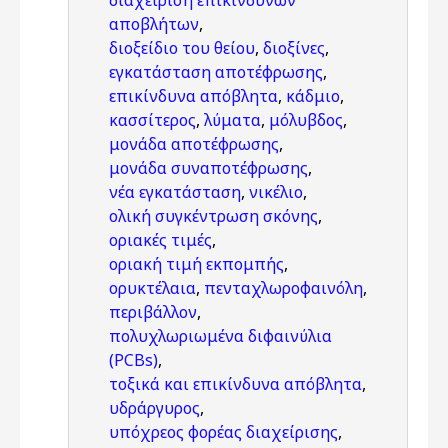
διαχείριση επικίνδυνων
αποβλήτων
,
διοξείδιο του θείου
,
διοξίνες
,
εγκατάσταση αποτέφρωσης
,
επικίνδυνα απόβλητα
,
κάδμιο
,
κασσίτερος
,
λύματα
,
μόλυβδος
,
μονάδα αποτέφρωσης
,
μονάδα συναποτέφρωσης
,
νέα εγκατάσταση
,
νικέλιο
,
ολική συγκέντρωση σκόνης
,
οριακές τιμές
,
οριακή τιμή εκπομπής
,
ορυκτέλαια
,
πενταχλωροφαινόλη
,
περιβάλλον
,
πολυχλωριωμένα διφαινύλια
(PCBs)
,
τοξικά και επικίνδυνα απόβλητα
,
υδράργυρος
,
υπόχρεος φορέας διαχείρισης
,