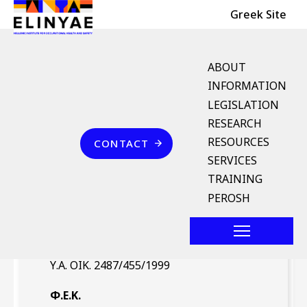
Header Top
Skip to main content
Greek Site
English Menu
ABOUT
INFORMATION
LEGISLATION
Breadcrumb
RESEARCH
Home
Επικοινωνία
RESOURCES
CONTACT
Υ.Α. ΟΙΚ. 2487/455/1999
SERVICES
(ΦΕΚ 196/Β` 8.3.1999)
TRAINING
PEROSH
Νομοθέτημα
Υ.Α. ΟΙΚ. 2487/455/1999
Φ.Ε.Κ.