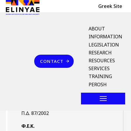
Header Top
Skip to main content
Greek Site
English Menu
ABOUT
INFORMATION
LEGISLATION
Breadcrumb
RESEARCH
Home
Επικοινωνία
RESOURCES
CONTACT
Π.Δ. 87/2002 (ΦΕΚ 66/Α`
SERVICES
4.4.2002)
TRAINING
PEROSH
Νομοθέτημα
Π.Δ. 87/2002
Φ.Ε.Κ.