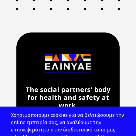
The social partners' body
for health and safety at
work.
Χρησιμοποιούμε cookies για να βελτιώσουμε την
Address: 143 Liosion & 6 Thirsiou, 104
online εμπειρία σας, να αναλύουμε την
45, Athens
επισκεψιμότητα στον διαδικτυακό τόπο μας