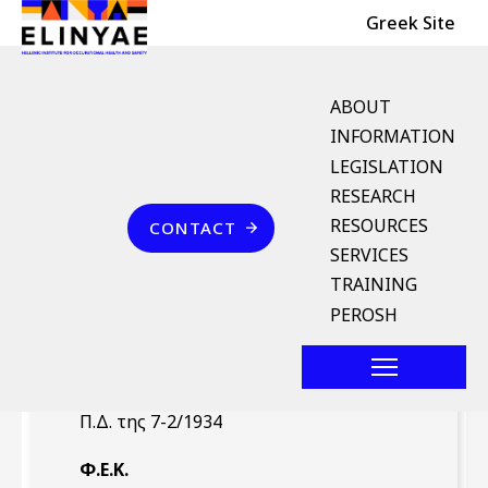
Header Top
Skip to main content
Greek Site
English Menu
ABOUT
INFORMATION
LEGISLATION
Breadcrumb
RESEARCH
Home
Επικοινωνία
RESOURCES
CONTACT
Π.Δ. της 7-2/1934 (ΦΕΚ
SERVICES
67/Α` 16.2.1934)
TRAINING
PEROSH
Νομοθέτημα
Π.Δ. της 7-2/1934
Φ.Ε.Κ.