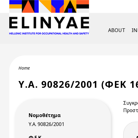
Skip to main content
English Men
ABOUT
I
Breadcrumb
Home
Υ.Α. 90826/2001 (ΦΕΚ 1
Συγκρ
Προστ
Νομοθέτημα
Υ.Α. 90826/2001
Φ.Ε.Κ.