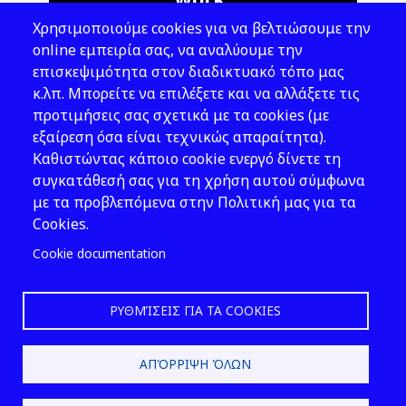
Χρησιμοποιούμε cookies για να βελτιώσουμε την
Address: 143 Liosion & 6 Thirsiou, 104
online εμπειρία σας, να αναλύουμε την
45, Athens
επισκεψιμότητα στον διαδικτυακό τόπο μας
T: 210 82 00 100
κ.λπ. Μπορείτε να επιλέξετε και να αλλάξετε τις
e: info@elinyae.gr
προτιμήσεις σας σχετικά με τα cookies (με
εξαίρεση όσα είναι τεχνικώς απαραίτητα).
Follow Us
Καθιστώντας κάποιο cookie ενεργό δίνετε τη
συγκατάθεσή σας για τη χρήση αυτού σύμφωνα
με τα προβλεπόμενα στην Πολιτική μας για τα
Cookies.
Cookie documentation
ΡΥΘΜΊΣΕΙΣ ΓΙΑ ΤΑ COOKIES
2026 © EL.IN.Y.A.E.
ΑΠΌΡΡΙΨΗ ΌΛΩΝ
Design & Development by