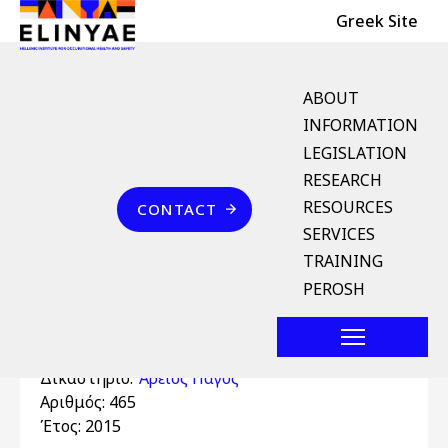
Header Top
Skip to main content
Greek Site
English Menu
ABOUT
INFORMATION
LEGISLATION
Breadcrumb
RESEARCH
Home
Επικοινωνία
RESOURCES
CONTACT
Άρειος Πάγος 465/2015
SERVICES
(Ζ, ΠΟΙΝΙΚΕΣ)
TRAINING
PEROSH
Απόφαση
Δικαστήριο:
Άρειος Πάγος
Αριθμός:
465
Έτος:
2015