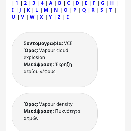
|
1
|
2
|
3
|
4
|
A
|
B
|
C
|
D
|
E
|
F
|
G
|
H
|
I
|
J
|
K
|
L
|
M
|
N
|
O
|
P
|
Q
|
R
|
S
|
T
|
U
|
V
|
W
|
X
|
Y
|
Z
|
Ε
Συντομογραφία:
VCE
Όρος:
Vapour cloud
explosion
Μετάφραση:
Έκρηξη
αερίου νέφους
Όρος:
Vapour density
Μετάφραση:
Πυκνότητα
ατμών