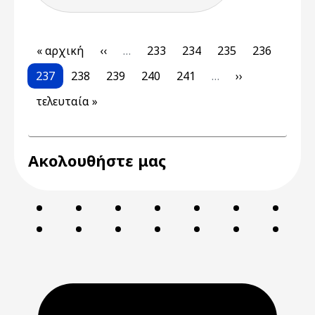
Pagination
First page
Previous page
Page
Page
Page
Page
« αρχική
‹‹
…
233
234
235
236
Current page
Page
Page
Page
Page
Next page
237
238
239
240
241
…
››
Last page
τελευταία »
Ακολουθήστε μας