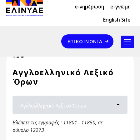
Header Top 2
Skip to main content
e-νημέρωση
e-γνώμη
Header Top
English Site
Επικοινωνία
ΕΠΙΚΟΙΝΩΝΊΑ
Breadcrumb
Home
Αγγλοελληνικό Λεξικό
Όρων
Primary tabs
Αγγλοελληνικό Λεξικό Όρων
Toggle ta
Βλέπετε τις εγγραφές : 11801 - 11850, σε
σύνολο 12273