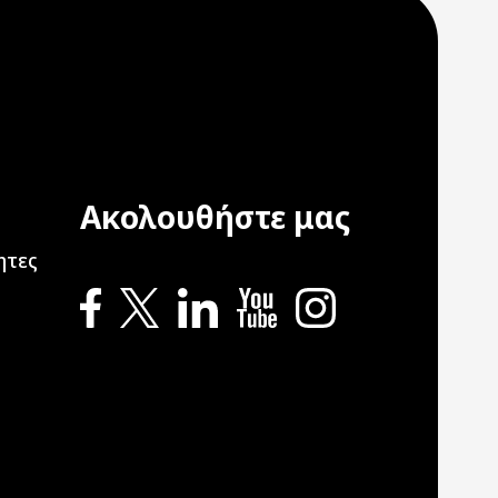
Ακολουθήστε μας
ation
ητες