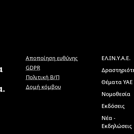
Main navig
Αποποίηση ευθύνης
ΕΛ.ΙΝ.Υ.Α.Ε.
α
GDPR
Δραστηριότ
Πολιτική Β/Π
Θέματα ΥΑΕ
α.
Δομή κόμβου
Νομοθεσία
Εκδόσεις
Νέα -
Εκδηλώσεις