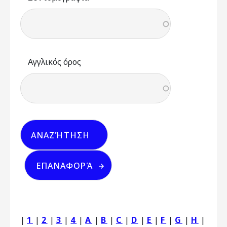
Αγγλικός όρος
|
1
|
2
|
3
|
4
|
A
|
B
|
C
|
D
|
E
|
F
|
G
|
H
|