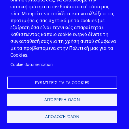
45, Athens
επισκεψιμότητα στον διαδικτυακό τόπο μας
T: 210 82 00 100
κ.λπ. Μπορείτε να επιλέξετε και να αλλάξετε τις
e: info@elinyae.gr
προτιμήσεις σας σχετικά με τα cookies (με
εξαίρεση όσα είναι τεχνικώς απαραίτητα).
Follow Us
Καθιστώντας κάποιο cookie ενεργό δίνετε τη
συγκατάθεσή σας για τη χρήση αυτού σύμφωνα
με τα προβλεπόμενα στην Πολιτική μας για τα
Cookies.
Cookie documentation
ΡΥΘΜΊΣΕΙΣ ΓΙΑ ΤΑ COOKIES
2026 © EL.IN.Y.A.E.
ΑΠΌΡΡΙΨΗ ΌΛΩΝ
Design & Development by
ΑΠΟΔΟΧΉ ΌΛΩΝ