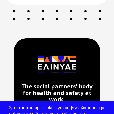
The social partners' body
for health and safety at
work.
Χρησιμοποιούμε cookies για να βελτιώσουμε την
Address: 143 Liosion & 6 Thirsiou, 104
online εμπειρία σας, να αναλύουμε την