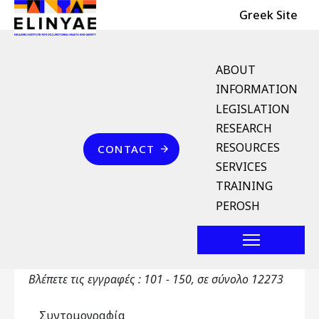
Header Top
Skip to main content
Greek Site
English Menu
ABOUT
INFORMATION
LEGISLATION
Breadcrumb
RESEARCH
Home
Επικοινωνία
RESOURCES
CONTACT
Αγγλοελληνικό Λεξικό
SERVICES
Όρων
TRAINING
PEROSH
Primary tabs
Αγγλοελληνικό Λεξικό Όρων
Toggle ta
Βλέπετε τις εγγραφές : 101 - 150, σε σύνολο 12273
Συντομογραφία