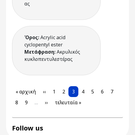
ας
Όρος:
Acrylic acid
cyclopentyl ester
Μετάφραση:
Ακρυλικός
κυκλοπεντυλεστέρας
Pagination
First page
Previous page
Page
Page
Current page
Page
Page
Page
Page
« αρχική
‹‹
1
2
3
4
5
6
7
Page
Page
Next page
Last page
8
9
…
››
τελευταία »
Follow us