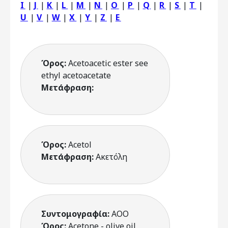
I
|
J
|
K
|
L
|
M
|
N
|
O
|
P
|
Q
|
R
|
S
|
T
|
U
|
V
|
W
|
X
|
Y
|
Z
|
Ε
Όρος:
Acetoacetic ester see
ethyl acetoacetate
Μετάφραση:
Όρος:
Acetol
Μετάφραση:
Ακετόλη
Συντομογραφία:
AOO
Όρος:
Acetone - olive oil