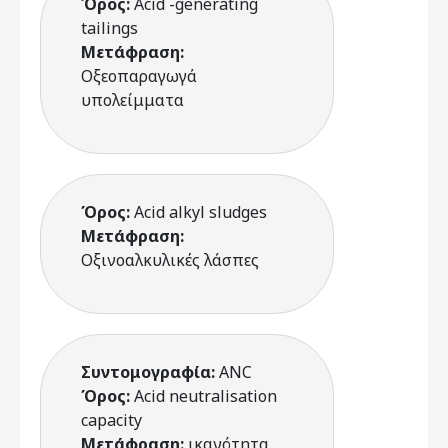
Όρος:
Acid -generating
tailings
Μετάφραση:
Οξεοπαραγωγά
υπολείμματα
Όρος:
Acid alkyl sludges
Μετάφραση:
Οξινοαλκυλικές λάσπες
Συντομογραφία:
ANC
Όρος:
Acid neutralisation
capacity
Μετάφραση:
ικανότητα