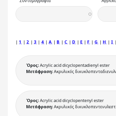
Συντομογραφία
Αγγλικ
|
1
|
2
|
3
|
4
|
A
|
B
|
C
|
D
|
E
|
F
|
G
|
H
|
I
Όρος:
Acrylic acid dicyclopentadienyl ester
Μετάφραση:
Ακρυλικός δικυκλοπενταδιενυλ
Όρος:
Acrylic acid dicyclopentenyl ester
Μετάφραση:
Ακρυλικός δικυκλοπεντενυλεστ