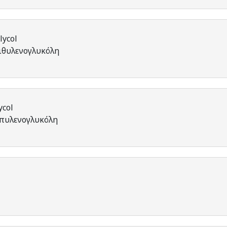
lycol
αιθυλενογλυκόλη
ycol
οπυλενογλυκόλη