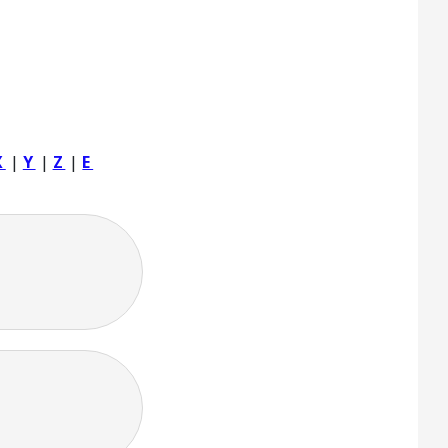
X
|
Y
|
Z
|
Ε