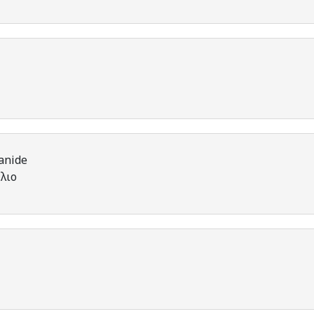
yanide
λιο