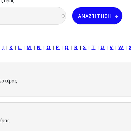
ός όρος
|
J
|
K
|
L
|
M
|
N
|
O
|
P
|
Q
|
R
|
S
|
T
|
U
|
V
|
W
|
εστέρας
έρας