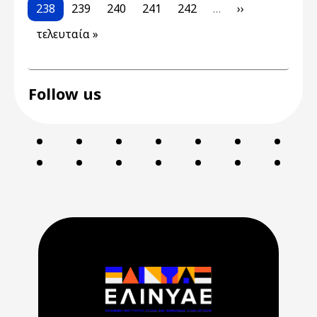
Current page
Page
Page
Page
Page
Next page
238
239
240
241
242
…
››
Last page
τελευταία »
Follow us