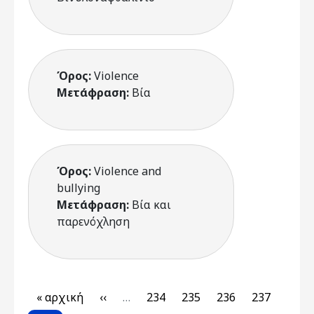
Όρος:
Violence
Μετάφραση:
Βία
Όρος:
Violence and
bullying
Μετάφραση:
Βία και
παρενόχληση
Pagination
First page
Previous page
Page
Page
Page
Page
« αρχική
‹‹
…
234
235
236
237