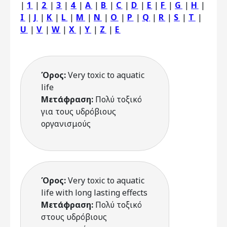
|
1
|
2
|
3
|
4
|
A
|
B
|
C
|
D
|
E
|
F
|
G
|
H
|
I
|
J
|
K
|
L
|
M
|
N
|
O
|
P
|
Q
|
R
|
S
|
T
|
U
|
V
|
W
|
X
|
Y
|
Z
|
Ε
Όρος:
Very toxic to aquatic
life
Μετάφραση:
Πολύ τοξικό
για τους υδρόβιους
οργανισμούς
Όρος:
Very toxic to aquatic
life with long lasting effects
Μετάφραση:
Πολύ τοξικό
στους υδρόβιους