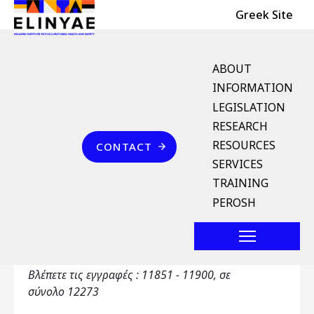
Header Top
Skip to main content
Greek Site
English Menu
ABOUT
INFORMATION
LEGISLATION
Breadcrumb
RESEARCH
Home
Επικοινωνία
RESOURCES
CONTACT
Αγγλοελληνικό Λεξικό
SERVICES
Όρων
TRAINING
PEROSH
Primary tabs
Αγγλοελληνικό Λεξικό Όρων
Toggle ta
Βλέπετε τις εγγραφές : 11851 - 11900, σε
σύνολο 12273