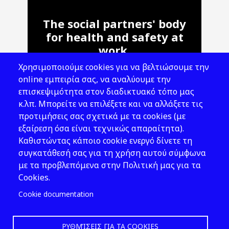
The social partners' body
for health and safety at
work.
Χρησιμοποιούμε cookies για να βελτιώσουμε την
Address: 143 Liosion & 6 Thirsiou, 104
online εμπειρία σας, να αναλύουμε την
45, Athens
επισκεψιμότητα στον διαδικτυακό τόπο μας
T: 210 82 00 100
κ.λπ. Μπορείτε να επιλέξετε και να αλλάξετε τις
e: info@elinyae.gr
προτιμήσεις σας σχετικά με τα cookies (με
εξαίρεση όσα είναι τεχνικώς απαραίτητα).
Follow Us
Καθιστώντας κάποιο cookie ενεργό δίνετε τη
συγκατάθεσή σας για τη χρήση αυτού σύμφωνα
με τα προβλεπόμενα στην Πολιτική μας για τα
Cookies.
Cookie documentation
ΡΥΘΜΊΣΕΙΣ ΓΙΑ ΤΑ COOKIES