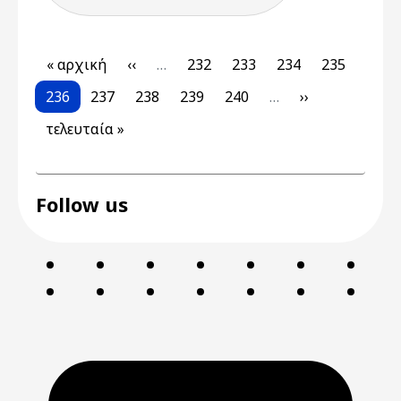
Pagination
First page
Previous page
Page
Page
Page
Page
« αρχική
‹‹
…
232
233
234
235
Current page
Page
Page
Page
Page
Next page
236
237
238
239
240
…
››
Last page
τελευταία »
Follow us