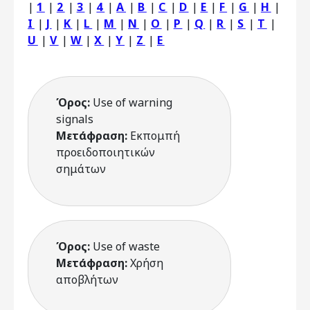
|
1
|
2
|
3
|
4
|
A
|
B
|
C
|
D
|
E
|
F
|
G
|
H
|
I
|
J
|
K
|
L
|
M
|
N
|
O
|
P
|
Q
|
R
|
S
|
T
|
U
|
V
|
W
|
X
|
Y
|
Z
|
Ε
Όρος:
Use of warning
signals
Μετάφραση:
Εκπομπή
προειδοποιητικών
σημάτων
Όρος:
Use of waste
Μετάφραση:
Χρήση
αποβλήτων