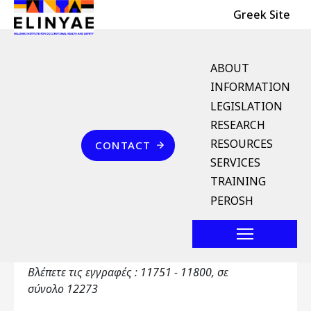
Header Top
Skip to main content
Greek Site
English Menu
ABOUT
INFORMATION
LEGISLATION
Breadcrumb
RESEARCH
Home
Επικοινωνία
RESOURCES
CONTACT
Αγγλοελληνικό Λεξικό
SERVICES
Όρων
TRAINING
PEROSH
Primary tabs
Αγγλοελληνικό Λεξικό Όρων
Toggle ta
Βλέπετε τις εγγραφές : 11751 - 11800, σε
σύνολο 12273